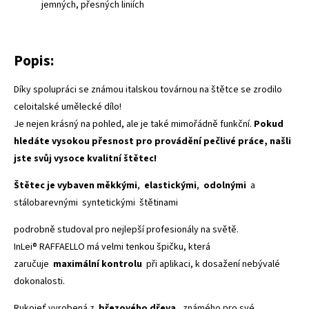
jemných, přesných liniích
Popis:
Díky spolupráci se známou italskou továrnou na štětce se zrodilo
celoitalské umělecké dílo!
Je nejen krásný na pohled, ale je také mimořádně funkční.
Pokud
hledáte vysokou přesnost pro provádění pečlivé práce, našli
jste svůj vysoce kvalitní štětec!
Štětec je vybaven
měkkými
,
elastickými
,
odolnými
a
stálobarevnými syntetickými štětinami
podrobně studoval pro nejlepší profesionály na světě.
InLei® RAFFAELLO má velmi tenkou špičku, která
zaručuje
maximální kontrolu
při aplikaci, k dosažení nebývalé
dokonalosti.
Rukojeť vyrobená z
březového dřeva
, známého pro své