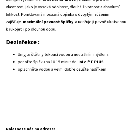
vlastnosti, jako je vysoká odolnost, dlouhá životnost a absolutní
lehkost. Poniklovaná mosazná objímka s dvojitým zúžením
zajišťuje
maximální pevnost špičky
a udržuje ji pevně ukotvenou
k rukojeti i po dlouhou dobu.
Dezinfekce
:
Umyjte štětiny tekoucí vodou a neutrálním mýdlem.
ponořte špičku na 10-15 minut do
InLei® F PLUS
opláchněte vodou a velmi dobře osušte hadříkem
Naleznete nás na adrese: