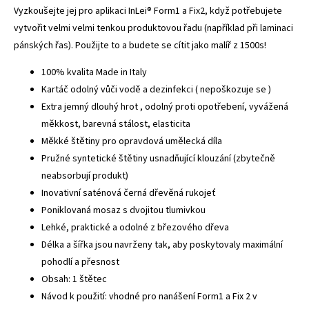
Vyzkoušejte jej pro aplikaci InLei® Form1 a Fix2, když potřebujete
vytvořit velmi velmi tenkou produktovou řadu (například při laminaci
pánských řas). Použijte to a budete se cítit jako malíř z 1500s!
100% kvalita Made in Italy
Kartáč odolný vůči vodě a dezinfekci ( nepoškozuje se )
Extra jemný dlouhý hrot , odolný proti opotřebení, vyvážená
měkkost, barevná stálost, elasticita
Měkké štětiny pro opravdová umělecká díla
Pružné syntetické štětiny usnadňující klouzání (zbytečně
neabsorbují produkt)
Inovativní saténová černá dřevěná rukojeť
Poniklovaná mosaz s dvojitou tlumivkou
Lehké, praktické a odolné z březového dřeva
Délka a šířka jsou navrženy tak, aby poskytovaly maximální
pohodlí a přesnost
Obsah: 1 štětec
Návod k použití: vhodné pro nanášení Form1 a Fix 2 v