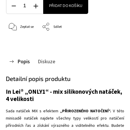
PŘIDAT DO KOŠÍKU
Zeptat se
Sdílet
Popis
Diskuze
Detailní popis produktu
In Lei® „ONLY1“ - mix silikonových natáček,
4 velikosti
Sada natáček MIX s efektem
„PŘIROZENÉHO NATOČENÍ“.
V této
minisadě natáček najdete všechny typy velikostí pro natáčení
přírodních řas a získání výrazného a viditelného efektu. Budete