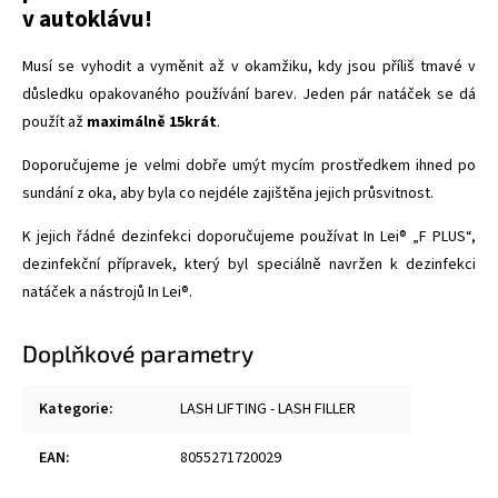
v autoklávu!
Musí se vyhodit a vyměnit až v okamžiku, kdy jsou příliš tmavé v
důsledku opakovaného používání barev. Jeden pár natáček se dá
použít až
maximálně 15krát
.
Doporučujeme je velmi dobře umýt mycím prostředkem ihned po
sundání z oka, aby byla co nejdéle zajištěna jejich průsvitnost.
K jejich řádné dezinfekci doporučujeme používat In Lei® „F PLUS“,
dezinfekční přípravek, který byl speciálně navržen k dezinfekci
natáček a nástrojů In Lei®.
Doplňkové parametry
Kategorie
:
LASH LIFTING - LASH FILLER
EAN
:
8055271720029