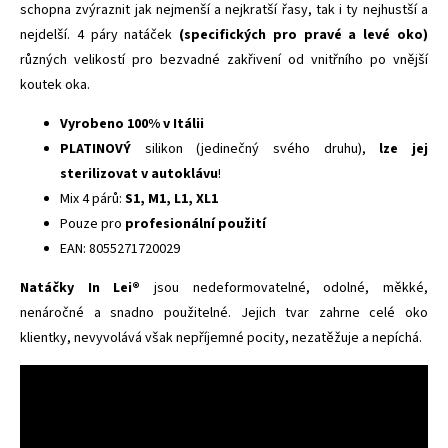
schopna zvýraznit jak nejmenší a nejkratší řasy, tak i ty nejhustší a
nejdelší. 4 páry natáček
(specifických pro pravé a levé oko)
různých velikostí pro bezvadné zakřivení od vnitřního po vnější
koutek oka.
Vyrobeno 100% v Itálii
PLATINOVÝ
silikon (jedinečný svého druhu),
lze jej
sterilizovat v autoklávu
!
Mix 4 párů:
S1, M1, L1, XL1
Pouze pro
profesionální použití
EAN: 8055271720029
Natáčky In Lei®
jsou nedeformovatelné, odolné, měkké,
nenáročné a snadno použitelné. Jejich tvar zahrne celé oko
klientky, nevyvolává však nepříjemné pocity, nezatěžuje a nepíchá.