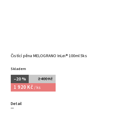
Čistící pěna MELOGRANO InLei® 100ml 5ks
Skladem
–20 %
2 400 Kč
1 920 Kč
/ ks
Detail