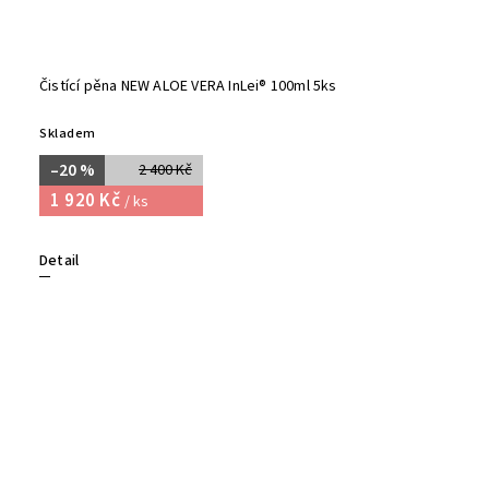
Čistící pěna NEW ALOE VERA InLei® 100ml 5ks
Skladem
–20 %
2 400 Kč
1 920 Kč
/ ks
Detail