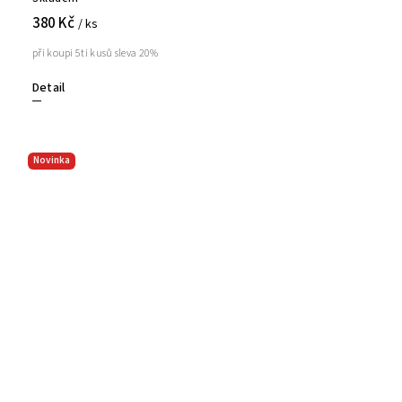
380 Kč
/ ks
při koupi 5ti kusů sleva 20%
Detail
Novinka