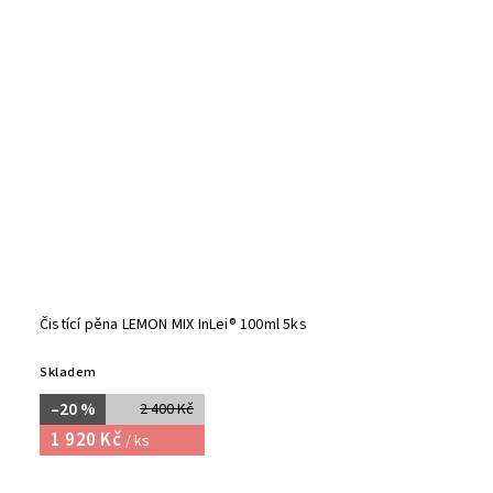
Čistící pěna LEMON MIX InLei® 100ml 5ks
Skladem
–20 %
2 400 Kč
1 920 Kč
/ ks