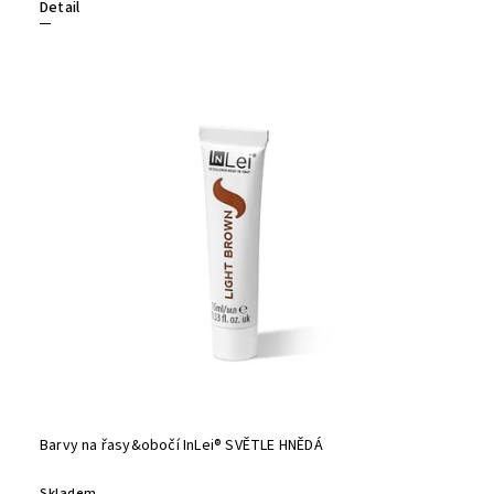
Detail
Barvy na řasy&obočí InLei® SVĚTLE HNĚDÁ
Skladem