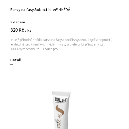
Barvy na řasy&obočí InLei® HNĚDÁ
Skladem
320 Kč
/ ks
InLei® přírodní hnědá barva na řasy a obočí s vysokou krycí schopností,
je vhodná pro klientky s hnědými vlasy a preferující přirozený styl.
100% Vyrobeno v Itálii Pouze pro...
Detail