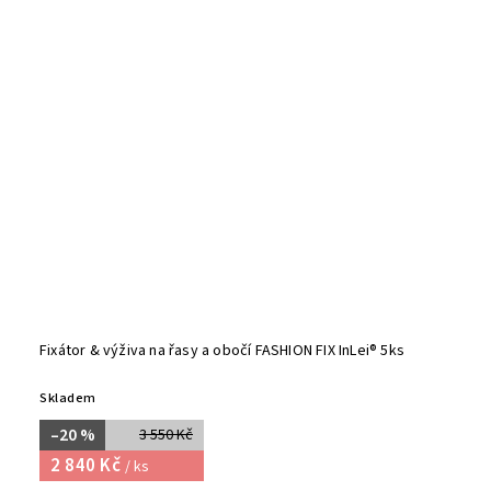
Fixátor & výživa na řasy a obočí FASHION FIX InLei® 5ks
Skladem
–20 %
3 550 Kč
2 840 Kč
/ ks