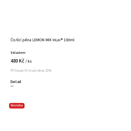
Čistící pěna LEMON MIX InLei® 100ml
Skladem
480 Kč
/ ks
Při koupi 5ti kusů sleva 20%
Detail
Novinka