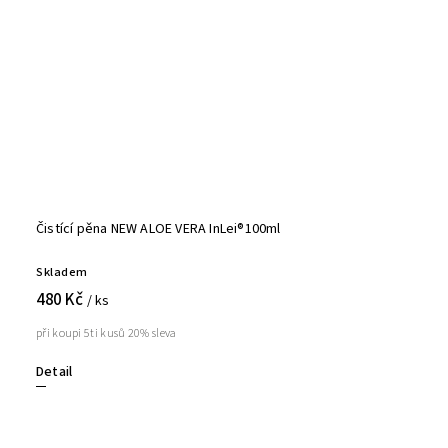
Čistící pěna NEW ALOE VERA InLei®100ml
Skladem
480 Kč
/ ks
při koupi 5ti kusů 20% sleva
Detail