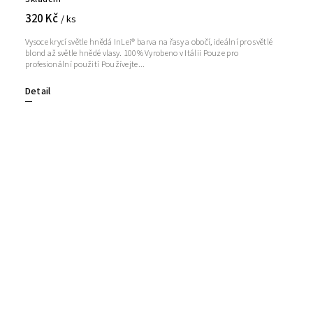
320 Kč
/ ks
Vysoce krycí světle hnědá InLei® barva na řasy a obočí, ideální pro světlé
blond až světle hnědé vlasy. 100% Vyrobeno v Itálii Pouze pro
profesionální použití Používejte...
Detail