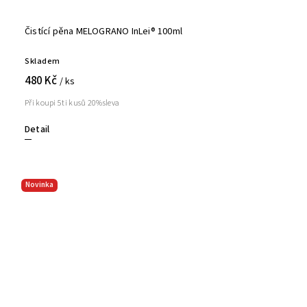
Čistící pěna MELOGRANO InLei® 100ml
Skladem
480 Kč
/ ks
Při koupi 5ti kusů 20%sleva
Detail
Novinka