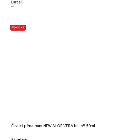
Detail
Novinka
Čistící pěna mini NEW ALOE VERA InLei® 50ml
Skladem