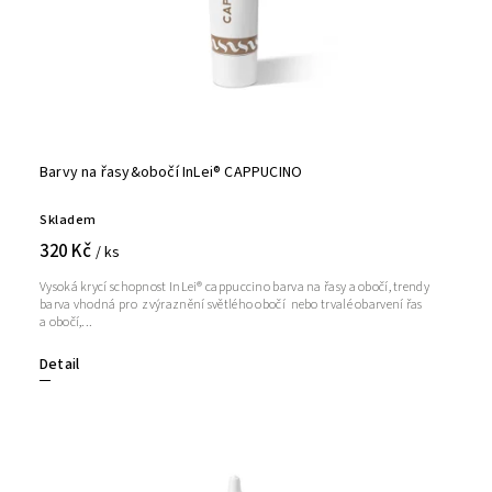
Barvy na řasy&obočí InLei® CAPPUCINO
Skladem
320 Kč
/ ks
Vysoká krycí schopnost InLei® cappuccino barva na řasy a obočí, trendy
barva vhodná pro zvýraznění světlého obočí nebo trvalé obarvení řas
a obočí,...
Detail