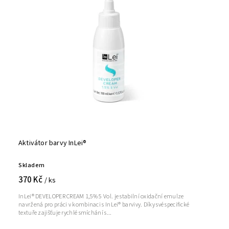
Aktivátor barvy InLei®
Skladem
370 Kč
/ ks
InLei® DEVELOPER CREAM 1,5% 5 Vol. je stabilní oxidační emulze
navržená pro práci v kombinaci s InLei® barvivy. Díky své specifické
textuře zajišťuje rychlé smíchání s...