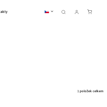
takty
BALI 2026
1
položek celkem