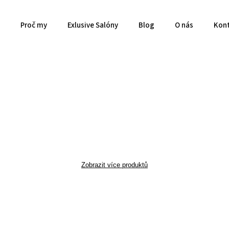
Proč my
Exlusive Salóny
Blog
O nás
Kon
Zobrazit více produktů