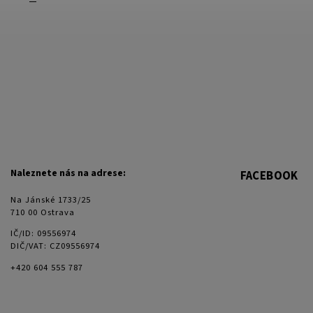
Naleznete nás na adrese:
FACEBOOK
Na Jánské 1733/25
710 00 Ostrava
IČ/ID: 09556974
DIČ/VAT: CZ09556974
+420 604 555 787