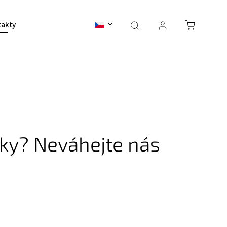
takty
BALI 2026
vky? Neváhejte nás