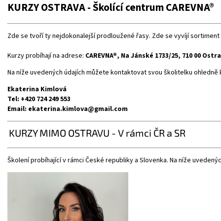
KURZY OSTRAVA - Školící centrum
CAREVNA®
Zde se tvoří ty nejdokonalejší prodloužené řasy. Zde se vyvíjí sortiment v
Kurzy probíhají na adrese:
CAREVNA®, Na Jánské 1733/25, 710 00 Ostr
Na níže uvedených údajích můžete kontaktovat svou školitelku ohledně 
Ekaterina Kimlová
Tel: +420 724 249 553
Email: ekaterina.kimlova@gmail.com
KURZY MIMO OSTRAVU - V rámci ČR a SR
Školení probíhající v rámci České republiky a Slovenka. Na níže uvedený