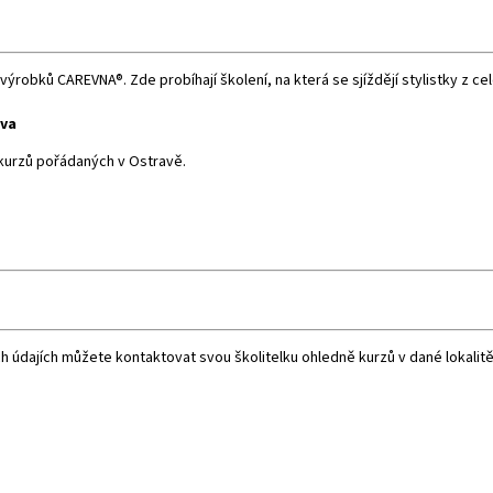
ýrobků CAREVNA®. Zde probíhají školení, na která se sjíždějí stylistky z celé
ava
kurzů pořádaných v Ostravě.
ch údajích můžete kontaktovat svou školitelku ohledně kurzů v dané lokalitě