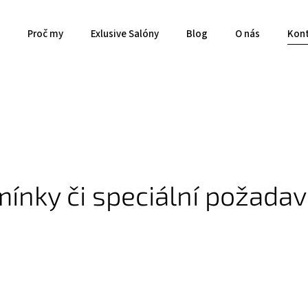
Proč my
Exlusive Salóny
Blog
O nás
Kon
mínky či speciální požada