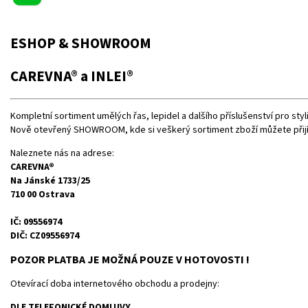
ESHOP & SHOWROOM
CAREVNA® a INLEI®
Kompletní sortiment umělých řas, lepidel a dalšího příslušenství pro sty
Nově otevřený SHOWROOM, kde si veškerý sortiment zboží můžete přij
Naleznete nás na adrese:
CAREVNA®
Na Jánské 1733/25
710 00 Ostrava
IČ: 09556974
DIČ: CZ09556974
POZOR PLATBA JE MOŽNÁ POUZE V HOTOVOSTI !
Otevírací doba internetového obchodu a prodejny:
DLE TELEFONICKÉ DOMLUVY