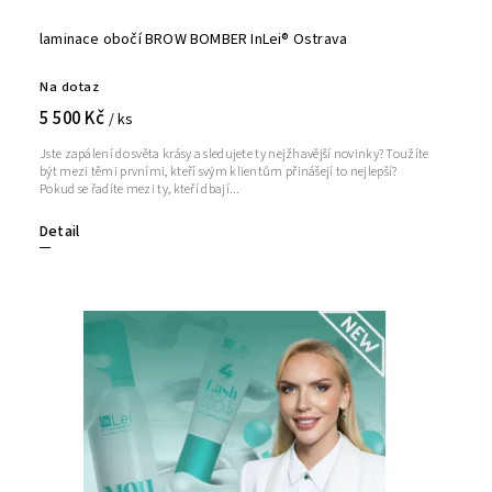
laminace obočí BROW BOMBER InLei® Ostrava
Na dotaz
5 500 Kč
/ ks
Jste zapálení do světa krásy a sledujete ty nejžhavější novinky? Toužíte
být mezi těmi prvními, kteří svým klientům přinášejí to nejlepší?
Pokud se řadíte mezi ty, kteří dbají...
Detail