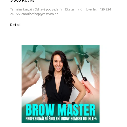
9 900 Kč
/ ks
Termíny kurzů v Ostravě pod vedením Ekateriny Kimlové tel: +420 724
249 553email: eshop@carevna.cz
Detail