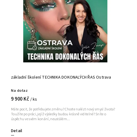
základní školení TECHNIKA DOKONALÝCH ŘAS Ostrava
Na dotaz
9 900 Kč
/ ks
Máte pocit, že potřebujete změnu? Chcete nalézt nový smysl života?
Toužíte po práci, jejíž výsledky budou krásně viditelné? Sníte o
úspěchu ve svém konání, neustálém...
Detail