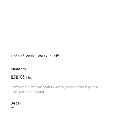
Ohřívač vosku WAXY InLei®
Skladem
950 Kč
/ ks
Profesionální ohřívač vosku s víkem, nastavitelná teplota a
inteligentní termostat.
Detail