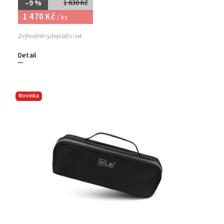
–9 %
1 630 Kč
1 470 Kč
/ ks
Zvýhodněny depilační set
Detail
Novinka