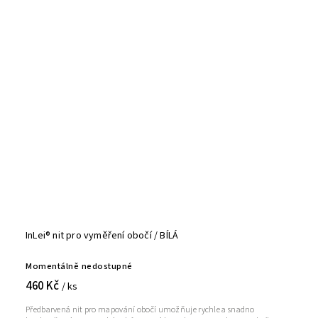
InLei® nit pro vyměření obočí / BÍLÁ
Momentálně nedostupné
460 Kč
/ ks
Předbarvená nit pro mapování obočí umožňuje rychle a snadno