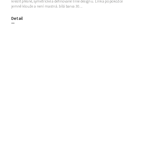
kreslit přesné, symetrické a definované linie designu. Linka po pokožce
jemně klouže a není mastná. bílá barva 30...
Detail