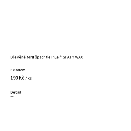
Dřevěné MINI špachtle InLei® SPATY WAX
Skladem
190 Kč
/ ks
Detail