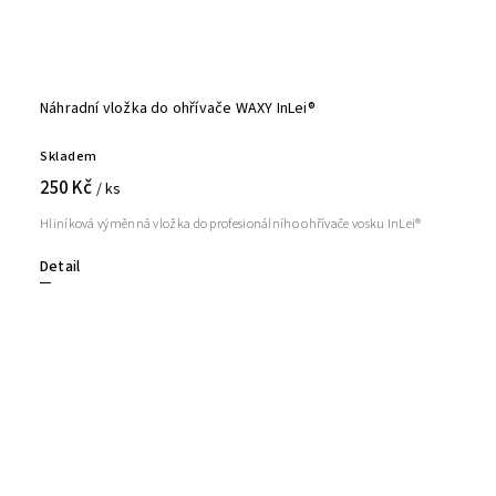
Náhradní vložka do ohřívače WAXY InLei®
Skladem
250 Kč
/ ks
Hliníková výměnná vložka do profesionálního ohřívače vosku InLei®
Detail