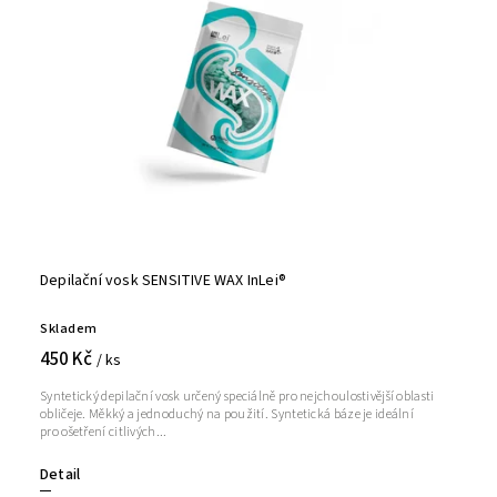
Depilační vosk SENSITIVE WAX InLei®
Skladem
450 Kč
/ ks
Syntetický depilační vosk určený speciálně pro nejchoulostivější oblasti
obličeje. Měkký a jednoduchý na použití. Syntetická báze je ideální
pro ošetření citlivých...
Detail