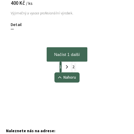
400 Kč
/ ks
Výjimečný a vysoce profesionální výrobek.
Detail
Načíst 1 další
1
2
Nahoru
Naleznete nás na adrese: