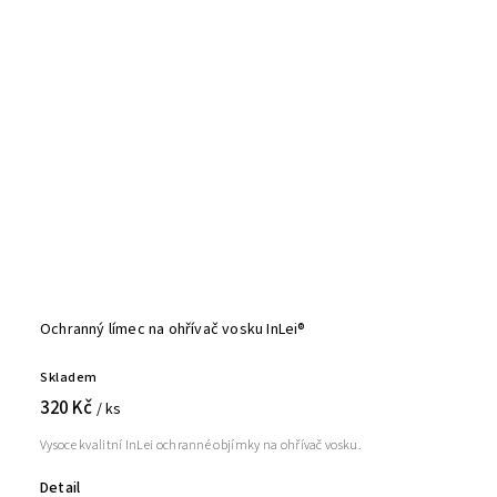
Ochranný límec na ohřívač vosku InLei®
Skladem
320 Kč
/ ks
Vysoce kvalitní InLei ochranné objímky na ohřívač vosku.
Detail