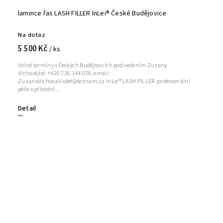
lamince řas LASH FILLER InLei® České Budějovice
Na dotaz
5 500 Kč
/ ks
Volné termíny v Českých Budějovicích pod vedením Zuzany
Víchové,tel: +420 736 144 028, email:
ZuzanaVichovaViolet@seznam.cz InLei® LASH FILLER profesionální
péče o přírodní...
Detail