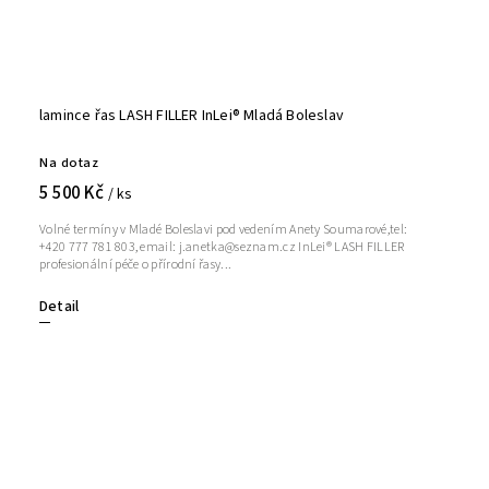
lamince řas LASH FILLER InLei® Mladá Boleslav
Na dotaz
5 500 Kč
/ ks
Volné termíny v Mladé Boleslavi pod vedením Anety Soumarové,tel:
+420 777 781 803, email: j.anetka@seznam.cz InLei® LASH FILLER
profesionální péče o přírodní řasy...
Detail