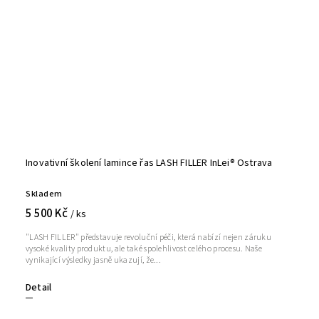
Inovativní školení lamince řas LASH FILLER InLei® Ostrava
Skladem
5 500 Kč
/ ks
"LASH FILLER" představuje revoluční péči, která nabízí nejen záruku
vysoké kvality produktu, ale také spolehlivost celého procesu. Naše
vynikající výsledky jasně ukazují, že...
Detail