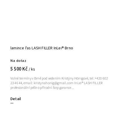
lamince řas LASH FILLER InLei® Brno
Na dotaz
5 500 Kč
/ ks
Volné termíny v Brně pod vedením Kristýny Hönigové, tel: +420 602
234 644, email: kristynahonig@gmail.com InLei® LASH FILLER
profesionální péče o přírodní řasy garance...
Detail