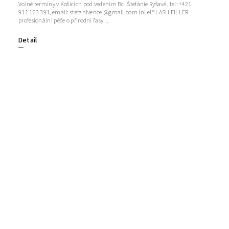
Volné termíny v Košicích pod vedením Bc. Štefánie Ryšavé , tel: +421
911 163 391, email: stefanivencel@gmail.com InLei® LASH FILLER
profesionální péče o přírodní řasy...
Detail