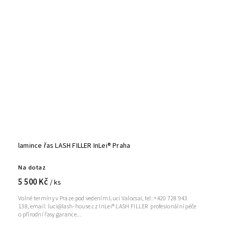
lamince řas LASH FILLER InLei® Praha
Na dotaz
5 500 Kč
/ ks
Volné termíny v Praze pod vedením Luci Valocsai, tel: +420 728 943
138, email: luci@lash-house.cz InLei® LASH FILLER profesionální péče
o přírodní řasy garance...