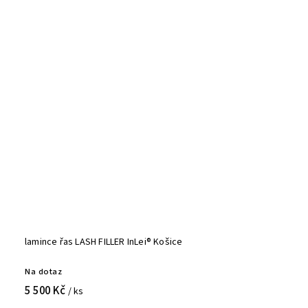
lamince řas LASH FILLER InLei® Košice
Na dotaz
5 500 Kč
/ ks