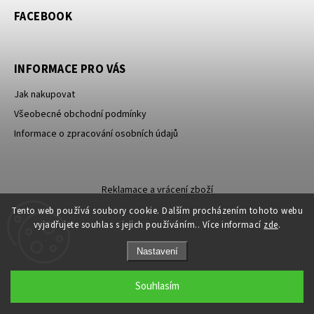
FACEBOOK
INFORMACE PRO VÁS
Jak nakupovat
Všeobecné obchodní podmínky
Informace o zpracování osobních údajů
Reklamace a vrácení zboží
Tento web používá soubory cookie. Dalším procházením tohoto webu
vyjadřujete souhlas s jejich používáním.. Více informací
zde
.
Nastavení
Sleva 100 Kč na
ANO
Copyright 2026
Carevna
. Všechna práva vyhrazena.
NE
Souhlasím
první nákup?
Grafický návrh vytvořil a nakódoval
Shoptak.cz