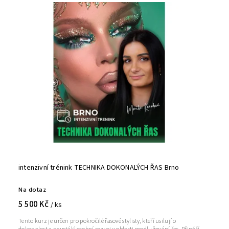
intenzivní trénink TECHNIKA DOKONALÝCH ŘAS Brno
Na dotaz
5 500 Kč
/ ks
Tento kurz je určen pro pokročilé řasové stylisty, kteří usilují o