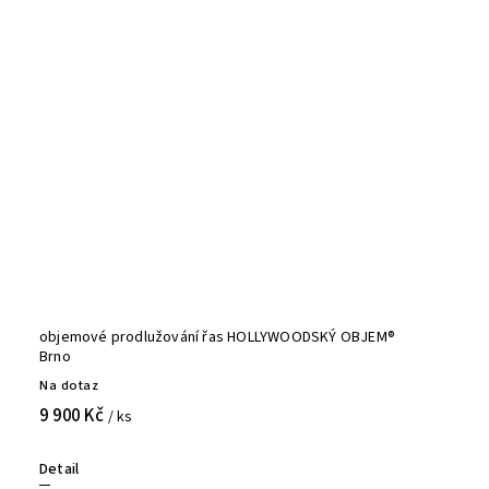
objemové prodlužování řas HOLLYWOODSKÝ OBJEM®
Brno
Na dotaz
9 900 Kč
/ ks
Detail