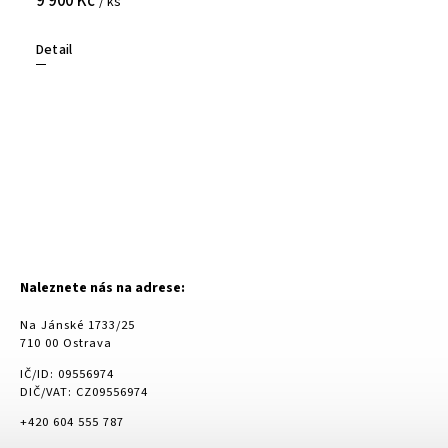
9 900 Kč
/ ks
Detail
Naleznete nás na adrese:
Na Jánské 1733/25
710 00 Ostrava
IČ/ID: 09556974
DIČ/VAT: CZ09556974
+420 604 555 787