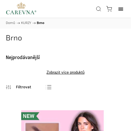
Domů
/
KURZY
/
Brno
Brno
Nejprodávanější
Zobrazit více produktů
Nejprodávanější
Nejlevnější
Nejdražší
Abecedně