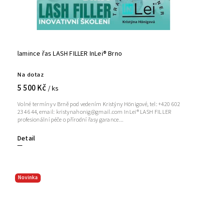
lamince řas LASH FILLER InLei® Brno
Na dotaz
5 500 Kč
/ ks
Volné termíny v Brně pod vedením Kristýny Hönigové, tel: +420 602
234 644, email: kristynahonig@gmail.com InLei® LASH FILLER
profesionální péče o přírodní řasy garance...
Detail
Novinka