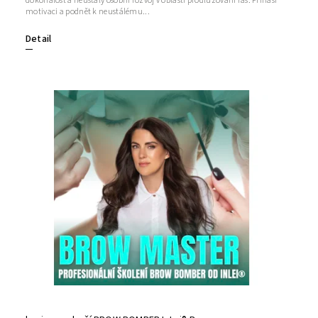
dokonalost a neustálý osobní rozvoj v oblasti prodlužování řas. Přináší
motivaci a podnět k neustálému...
Detail