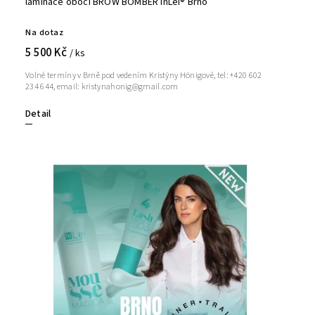
laminace obočí BROW BOMBER InLei® Brno
Na dotaz
5 500 Kč
/ ks
Volné termíny v Brně pod vedením Kristýny Hönigové, tel: +420 602
234 644, email: kristynahonig@gmail.com
Detail