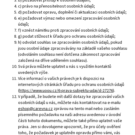
b) požadovat přístup k osobním údajům;
c) právo na přenositelnost osobních údajů;
d) požadovat opravu, doplnění či aktualizaci osobních údajů;
e) požadovat výmaz nebo omezení zpracování osobních
údajů;
f) vznést námitku proti zpracování osobních údajů;
g) podat stížnost k Úřadu pro ochranu osobních údajů;
h) odvolat souhlas se zpracováním osobních údajů, pokud
jsou osobní údaje zpracovávány na základě vašeho souhlasu
(odvoláním souhlasu není dotčena zákonnost zpracování
založená na dříve uděleném souhlasu).
Svá práva můžete uplatnit u nás s využitím kontaktů
uvedených výše.
Více informací o vašich právech je k dispozici na
internetových stránkách Úřadu pro ochranu osobních údajů
(
https://www.uoou.cz/6-prava-subjektu-udaj/d-27276
).
V případě, že budete mít další dotazy ke zpracování vašich
osobních údajů u nás, můžete nás kontaktovat na e-mailu
eshop@carevna.cz
zprávou na tento mail nebo zasláním
písemného požadavku na naši adresu uvedenou v úvodní
části tohoto dokumentu, můžete také přímo uplatnit vaše
práva. Jen si dovolujeme upozornit, že pro účely ověření
toho, že požadavek je uplatněn opravdu přímo vámi, vás