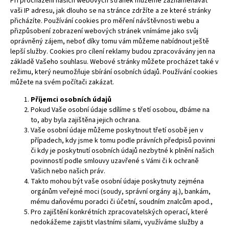
Při procházení našich webových stránek můžeme zaznamenávat
vaši IP adresu, jak dlouho se na stránce zdržíte a ze které stránky
přicházíte. Používání cookies pro měření návštěvnosti webu a
přizpůsobení zobrazení webových stránek vnímáme jako svůj
oprávněný zájem, neboť díky tomu vám můžeme nabídnout ještě
lepší služby. Cookies pro cílení reklamy budou zpracovávány jen na
základě Vašeho souhlasu. Webové stránky můžete procházet také v
režimu, který neumožňuje sbírání osobních údajů. Používání cookies
můžete na svém počítači zakázat.
Příjemci osobních údajů
Pokud Vaše osobní údaje sdílíme s třetí osobou, dbáme na
to, aby byla zajištěna jejich ochrana.
Vaše osobní údaje můžeme poskytnout třetí osobě jen v
případech, kdy jsme k tomu podle právních předpisů povinni
či kdy je poskytnutí osobních údajů nezbytné k plnění našich
povinností podle smlouvy uzavřené s Vámi či k ochraně
Vašich nebo našich práv.
Takto mohou být vaše osobní údaje poskytnuty zejména
orgánům veřejné moci (soudy, správní orgány aj.), bankám,
mému daňovému poradci či účetní, soudním znalcům apod.,
Pro zajištění konkrétních zpracovatelských operací, které
nedokážeme zajistit vlastními silami, využíváme služby a