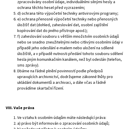
zpracovávány osobní údaje, individuálními silnými hesly a
ochrana těchto hesel před vyzrazením;
d) ochrana této výpočetní techniky antivirovými programy;
e) ochrana přenosné výpočetní techniky nebo přenosných
úložišť dat (dohled, zaheslování dat, osobní zajištění
kopírování dat do jiného přístroje apod.);
f) zaheslování souboru s větším množstvím osobních údajů
nebo se snadno zneužitelnými nebo citlivými osobními údaji v
případě jeho odesílání e-mailem nebo uložení na sdílené
úložiště, a v případě nutnosti předání tohoto souboru sdělení
hesla jiným komunikačním kanálem, než byl odeslán (telefon,
sms zprávy).
Dbáme na řádné plnění povinností podle předpisů
upravujících archivnictví, dodržujeme zákonné lhůty pro
ukládání dokumentů a archivaci, a dále včas a řádně
provádíme skartační řízení.
VIII. Vaše práva
Ve vztahu k osobním údajům máte následující práva:
a) právo být informován o zpracování osobních údajů;