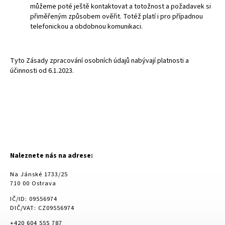
můžeme poté ještě kontaktovat a totožnost a požadavek si
přiměřeným způsobem ověřit. Totéž platí i pro případnou
telefonickou a obdobnou komunikaci.
Tyto Zásady zpracování osobních údajů nabývají platnosti a
účinnosti od 6.1.2023.
Naleznete nás na adrese:
Na Jánské 1733/25
710 00 Ostrava
IČ/ID: 09556974
DIČ/VAT: CZ09556974
+420 604 555 787