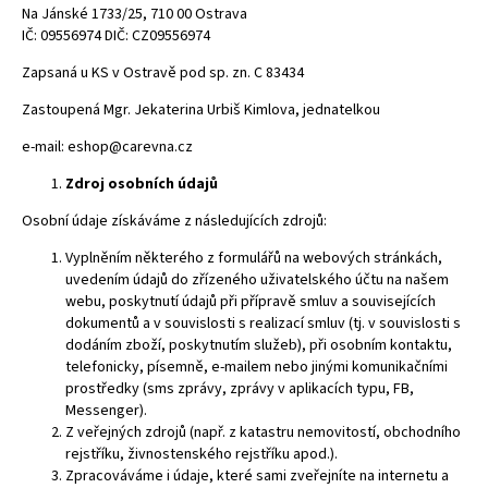
Na Jánské 1733/25, 710 00 Ostrava
IČ: 09556974 DIČ: CZ09556974
Zapsaná u KS v Ostravě pod sp. zn. C 83434
Zastoupená
Mgr. Jekaterina Urbiš Kimlova, jednatelkou
e-mail:
eshop@carevna.cz
Zdroj osobních údajů
Osobní údaje získáváme z následujících zdrojů:
V
yplněním některého z formulářů na webových stránkách,
uvedením údajů do zřízeného uživatelského účtu na našem
webu, poskytnutí údajů při přípravě smluv a souvisejících
dokumentů a v souvislosti s realizací smluv (tj. v souvislosti s
dodáním zboží, poskytnutím služeb), při osobním kontaktu,
telefonicky, písemně, e-mailem nebo jinými komunikačními
prostředky (sms zprávy, zprávy v aplikacích typu, FB,
Messenger).
Z veřejných zdrojů (např. z katastru nemovitostí, obchodního
rejstříku, živnostenského rejstříku apod.).
Zpracováváme i údaje, které sami zveřejníte na internetu a