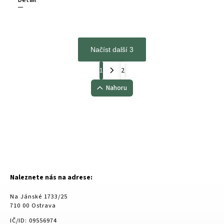
Načíst další 3
1
2
Nahoru
Naleznete nás na adrese:
Na Jánské 1733/25
710 00 Ostrava
IČ/ID: 09556974