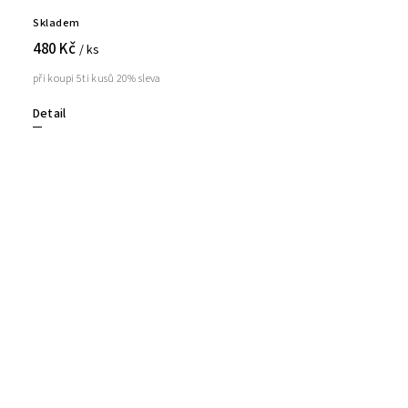
Skladem
480 Kč
/ ks
při koupi 5ti kusů 20% sleva
Detail