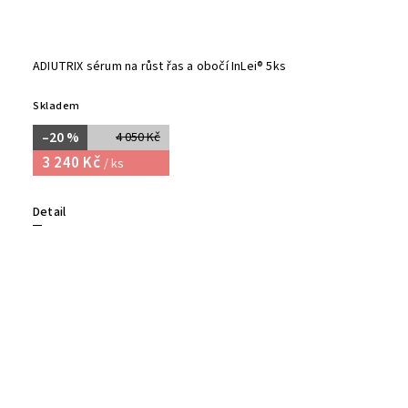
ADIUTRIX sérum na růst řas a obočí InLei® 5ks
Skladem
–20 %
4 050 Kč
3 240 Kč
/ ks
Detail