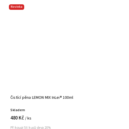
Novinka
Čistící pěna LEMON MIX InLei® 100ml
Skladem
480 Kč
/ ks
Při koupi 5ti kusů sleva 20%