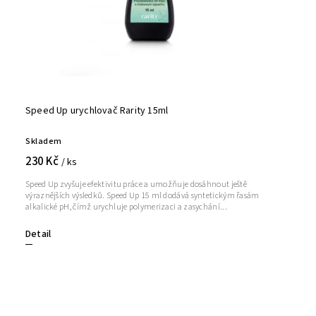
Speed Up urychlovač Rarity 15ml
Skladem
230 Kč
/ ks
Speed Up zvyšuje efektivitu práce a umožňuje dosáhnout ještě
výraznějších výsledků. Speed Up 15 ml dodává syntetickým řasám
alkalické pH, čímž urychluje polymerizaci a zasychání...
Detail