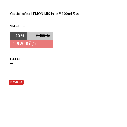
Čistící pěna LEMON MIX InLei® 100ml 5ks
Skladem
–20 %
2 400 Kč
1 920 Kč
/ ks
Detail
Novinka