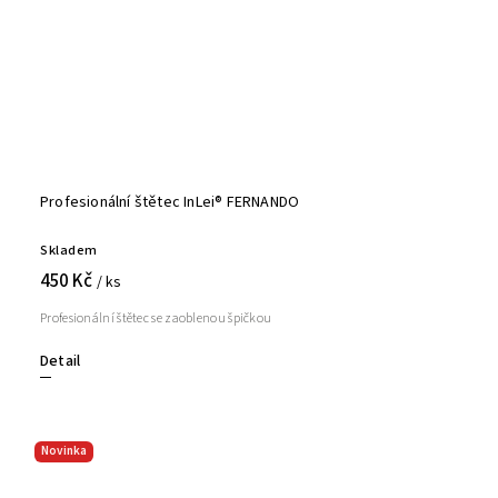
Profesionální štětec InLei® FERNANDO
Skladem
450 Kč
/ ks
Profesionální štětec se zaoblenou špičkou
Detail
Novinka