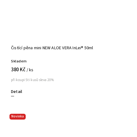
Čistící pěna mini NEW ALOE VERA InLei® 50ml
Skladem
380 Kč
/ ks
při koupi 5ti kusů sleva 20%
Detail
Novinka