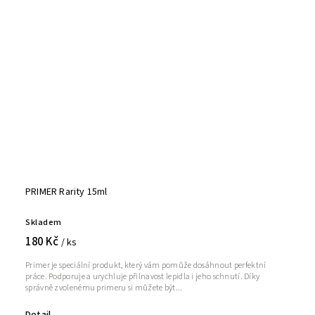
PRIMER Rarity 15ml
Skladem
180 Kč
/ ks
Primer je speciální produkt, který vám pomůže dosáhnout perfektní
práce. Podporuje a urychluje přilnavost lepidla i jeho schnutí. Díky
správně zvolenému primeru si můžete být...
Detail