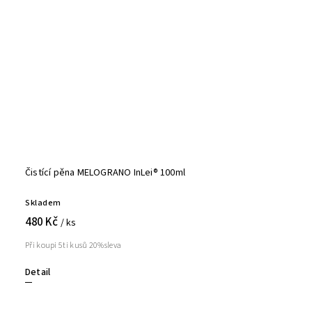
Čistící pěna MELOGRANO InLei® 100ml
Skladem
480 Kč
/ ks
Při koupi 5ti kusů 20%sleva
Detail