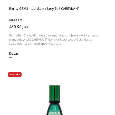
Rarity GEM2 - lepidlo na řasy 5ml CAREVNA 4*
Skladem
450 Kč
/ ks
Rarity Gem 2 – lepidlo, které si okamžitě zamilujete a které zachovalo
standardy vysoké CAREVNA 4* Novinka, která posouvá standardy.
Lepidlo Rarity Gem 2 od značky Ratity je...
Detail
Novinka