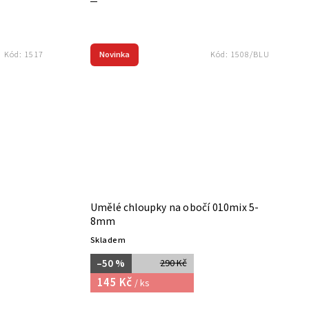
Novinka
Kód:
1517
Kód:
1508/BLU
Umělé chloupky na obočí 010mix 5-
8mm
Skladem
–50 %
290 Kč
145 Kč
/ ks