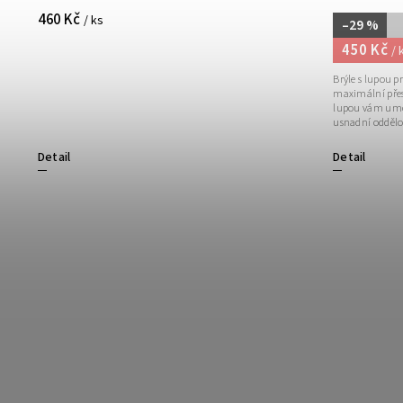
460 Kč
/ ks
–29 %
450 Kč
/ 
Brýle s lupou p
maximální přesn
lupou vám umožn
usnadní oddělo
Detail
Detail