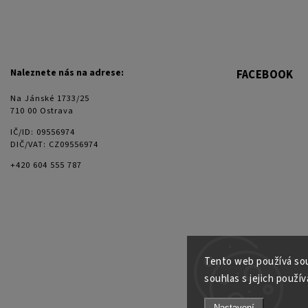
Naleznete nás na adrese:
FACEBOOK
Na Jánské 1733/25
710 00 Ostrava
IČ/ID: 09556974
DIČ/VAT: CZ09556974
+420 604 555 787
Tento web používá sou
souhlas s jejich použív
Nastavení