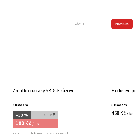
Novinka
Kód:
1613
Zrcátko na řasy SRDCE růžové
Exclusive p
Skladem
Skladem
460 Kč
/ ks
–30 %
260 Kč
180 Kč
/ ks
Zkontroluj dokonalé nasazení řas s tímto