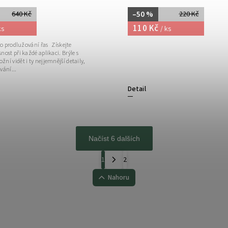
–50 %
640 Kč
220 Kč
110 Kč
ks
/ ks
ro prodlužování řas Získejte
ost při každé aplikaci. Brýle s
í vidět i ty nejjemnější detaily,
vání...
Detail
Načíst 6 dalších
1
2
Nahoru