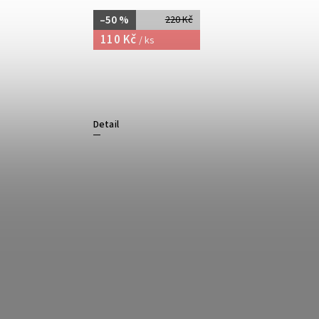
–50 %
220 Kč
110 Kč
/ ks
Detail