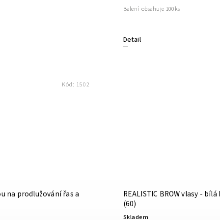
Balení obsahuje 100ks
Detail
Kód:
1502
ou na prodlužování řas a
REALISTIC BROW vlasy - bílá
(60)
Skladem