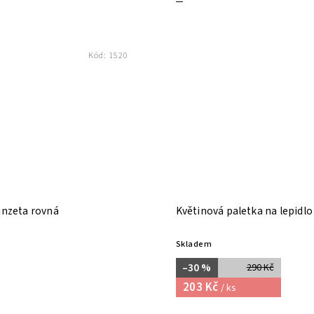
Kód:
1520
inzeta rovná
Květinová paletka na lepidlo
Skladem
–30 %
290 Kč
203 Kč
/ ks