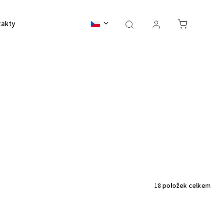
takty
BALI 2026
18
položek celkem