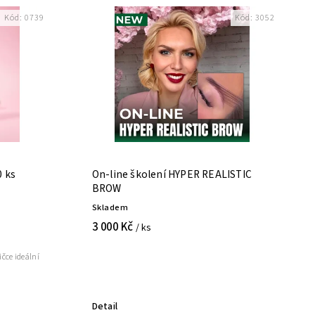
Kód:
0739
Kód:
3052
 ks
On-line školení HYPER REALISTIC
BROW
Skladem
3 000 Kč
/ ks
ičce ideální
Detail