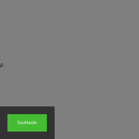
jů
Souhlasím