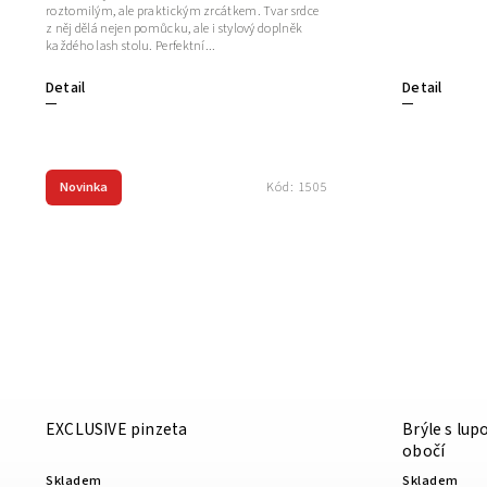
roztomilým, ale praktickým zrcátkem. Tvar srdce
z něj dělá nejen pomůcku, ale i stylový doplněk
každého lash stolu. Perfektní...
Detail
Detail
Novinka
Kód:
1505
EXCLUSIVE pinzeta
Brýle s lup
obočí
Skladem
Skladem