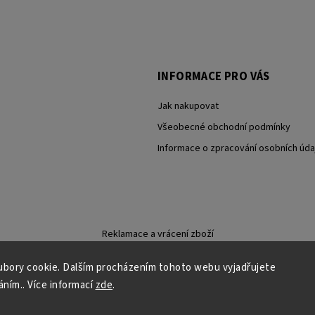
INFORMACE PRO VÁS
Jak nakupovat
Všeobecné obchodní podmínky
Informace o zpracování osobních úda
Reklamace a vrácení zboží
bory cookie. Dalším procházením tohoto webu vyjadřujete
áním.. Více informací
zde
.
Copyright 2026
Carevna
. Všechna práva vyhrazena.