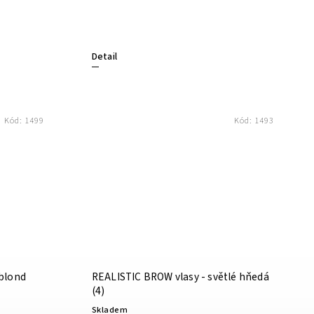
Detail
Kód:
1499
Kód:
1493
 blond
REALISTIC BROW vlasy - světlé hňedá
(4)
Skladem