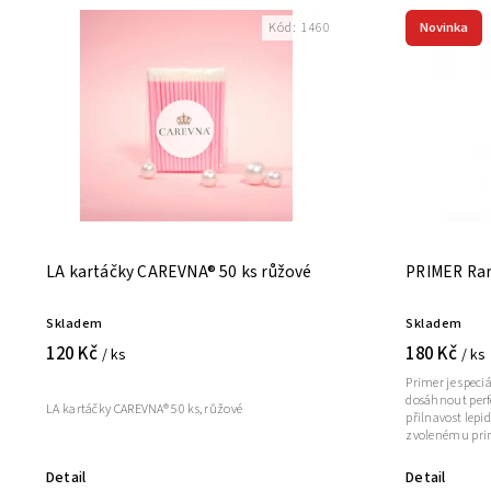
Novinka
Kód:
1460
Abecedně
LA kartáčky CAREVNA® 50 ks růžové
PRIMER Rar
Skladem
Skladem
120 Kč
180 Kč
/ ks
/ ks
Primer je spec
dosáhnout perf
LA kartáčky CAREVNA® 50 ks, růžové
přilnavost lepid
zvolenému prim
Detail
Detail