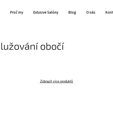
Proč my
Exlusive Salóny
Blog
O nás
Kon
lužování obočí
Zobrazit více produktů