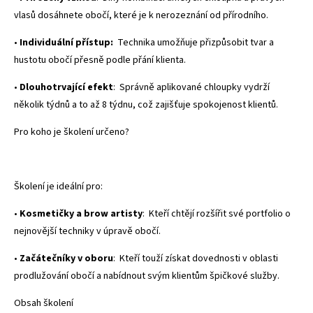
vlasů dosáhnete obočí, které je k nerozeznání od přírodního.
•
Individuální přístup:
Technika umožňuje přizpůsobit tvar a
hustotu obočí přesně podle přání klienta.
•
Dlouhotrvající efekt
:
Správně aplikované chloupky vydrží
několik týdnů a to až 8 týdnu, což zajišťuje spokojenost klientů.
Pro koho je školení určeno?
Školení je ideální pro:
•
Kosmetičky a brow artisty
:
Kteří chtějí rozšířit své portfolio o
nejnovější techniky v úpravě obočí.
•
Začátečníky v oboru
:
Kteří touží získat dovednosti v oblasti
prodlužování obočí a nabídnout svým klientům špičkové služby.
Obsah školení