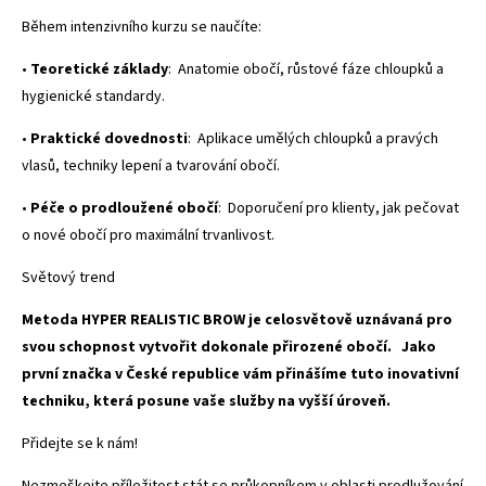
Během intenzivního kurzu se naučíte:
•
Teoretické základy
:
Anatomie obočí, růstové fáze chloupků a
hygienické standardy.
•
Praktické dovednosti
:
Aplikace umělých chloupků a pravých
vlasů, techniky lepení a tvarování obočí.
•
Péče o prodloužené obočí
:
Doporučení pro klienty, jak pečovat
o nové obočí pro maximální trvanlivost.
Světový trend
Metoda HYPER REALISTIC BROW je celosvětově uznávaná pro
svou schopnost vytvořit dokonale přirozené obočí.
Jako
první značka v České republice vám přinášíme tuto inovativní
techniku, která posune vaše služby na vyšší úroveň.
Přidejte se k nám!
Nezmeškejte příležitost stát se průkopníkem v oblasti prodlužování