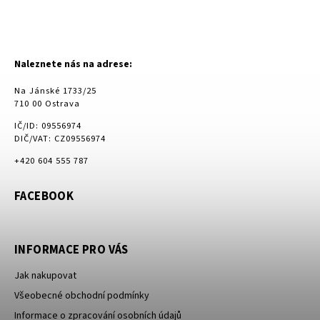
Naleznete nás na adrese:
Na Jánské 1733/25
710 00 Ostrava
IČ/ID: 09556974
DIČ/VAT: CZ09556974
+420 604 555 787
FACEBOOK
INFORMACE PRO VÁS
Jak nakupovat
Všeobecné obchodní podmínky
Informace o zpracování osobních údajů