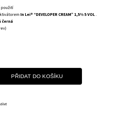
i
 použití
aktivátorem
In Lei® “DEVELOPER CREAM” 1,5% 5 VOL
.
á černá
rev)
PŘIDAT DO KOŠÍKU
dílet