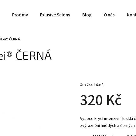
Proč my
Exlusive Salóny
Blog
O nás
Kon
InLei® ČERNÁ
Lei® ČERNÁ
Značka:
InLei®
320 Kč
Vysoce krycí intenzivní lesklá 
zvýraznění hnědých a černých ř