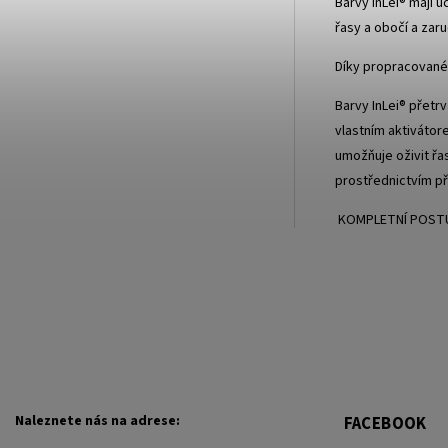
Barvy InLei® mají 
řasy a obočí a zaru
Díky propracované 
Barvy InLei® přetr
vlastním aktivátor
umožňuje oživit řas
prostřednictvím př
KOMPLETNÍ POSTU
Naleznete nás na adrese:
FACEBOOK