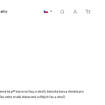
takty
BALI 2026
černá InLei® barva na řasy a obočí, klasická barva vhodná pro
as nebo trvalé dobarvení světlých řas a obočí.