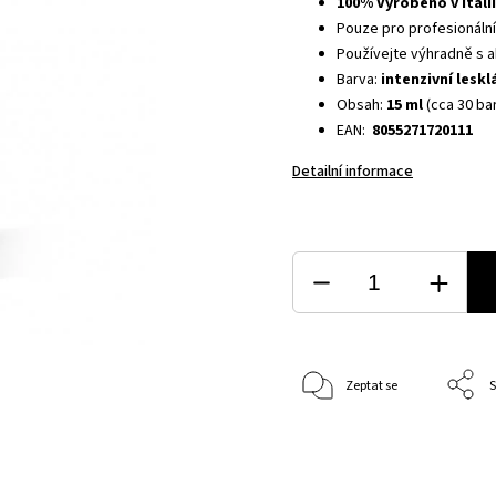
100% Vyrobeno v Itáli
Pouze pro profesionální
Používejte výhradně s 
Barva:
intenzivní leskl
Obsah:
15 ml
(cca 30 ba
EAN:
8055271720111
Detailní informace
Zeptat se
S