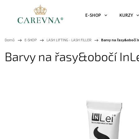
E-SHOP
KURZY
Domů
/
E-SHOP
/
LASH LIFTING - LASH FILLER
/
Barvy na řasy&obočí 
Barvy na řasy&obočí In