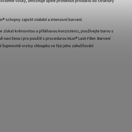
 rostlinné vosky, umožňuje úplné proniknutí produktu do struktury
schopny zajistit stabilní a intenzivní barvení.
te získat krémovitou a přiléhavou konzistenci, používejte barvu s
navržena i pro použití s procedurou InLei® Lash Filler. Barvení
ní šupinovité vrstvy chloupku ve fázi jeho zahušťování