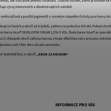
účinnou, ale současně jemnou strukturu. Zvláštní složení, které je bohaté na
čuje vývoj intenzivních a dlouhotrvajících odstínů.
směsi přísad a použití pigmentů s vysokým stupněm čistoty jsou barvy InLei® 
vávají na řasách a obočí až 6 týdnů, zatímco na pokožce 6-8 dní. Pokud chce
em barvy InLei® DEVELOPER CREAM 1,5% 5 VOL. Řada barev InLei® je speciálně 
u či chloupek obočí zářivou barvou a hraje důležitou roli v procesu otevírá
ípravku Lash Filler. Bez obsahu amoniaku.
P BARVENÍ ŘAS A OBOČÍ
„KROK ZA KROKEM
“
INFORMACE PRO VÁS