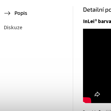
Detailní p
Popis
InLei® barv
Diskuze