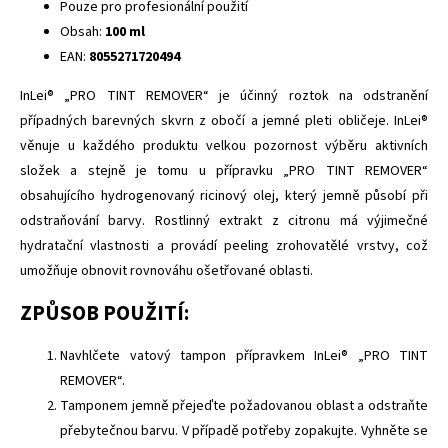
Pouze pro profesionální použití
Obsah:
100 ml
EAN:
8055271720494
InLei® „PRO TINT REMOVER“ je účinný roztok na odstranění
případných barevných skvrn z obočí a jemné pleti obličeje. InLei®
věnuje u každého produktu velkou pozornost výběru aktivních
složek a stejně je tomu u přípravku „PRO TINT REMOVER“
obsahujícího hydrogenovaný ricinový olej, který jemně působí při
odstraňování barvy. Rostlinný extrakt z citronu má výjimečné
hydratační vlastnosti a provádí peeling zrohovatělé vrstvy, což
umožňuje obnovit rovnováhu ošetřované oblasti.
ZPŮSOB POUŽITÍ:
Navhlčete vatový tampon přípravkem InLei® „PRO TINT
REMOVER“.
Tamponem jemně přejeďte požadovanou oblast a odstraňte
přebytečnou barvu. V případě potřeby zopakujte. Vyhněte se