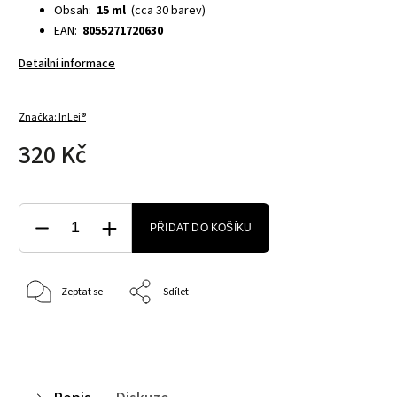
Obsah:
15 ml
(cca 30 barev)
EAN:
8055271720630
Detailní informace
Značka:
InLei®
320 Kč
PŘIDAT DO KOŠÍKU
Zeptat se
Sdílet