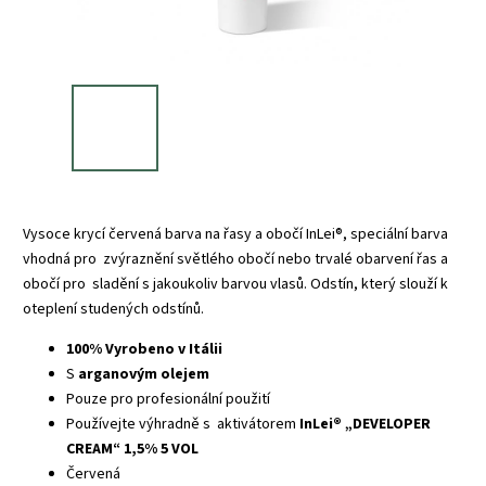
Vysoce krycí červená barva na řasy a obočí InLei®, speciální barva
vhodná pro
zvýraznění světlého obočí
nebo trvalé obarvení řas a
obočí pro
sladění s jakoukoliv barvou vlasů. Odstín, který slouží k
oteplení studených odstínů.
100% Vyrobeno v Itálii
S
arganovým olejem
Pouze pro profesionální použití
Používejte výhradně s aktivátorem
InLei® „DEVELOPER
CREAM“ 1,5% 5 VOL
Červená