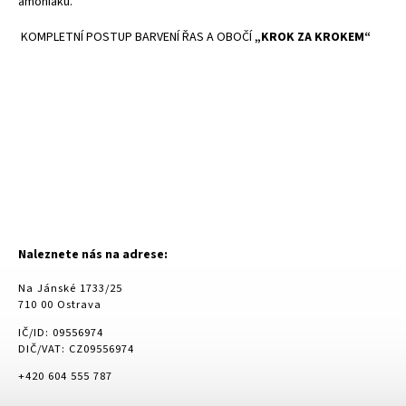
amoniaku.
KOMPLETNÍ POSTUP BARVENÍ ŘAS A OBOČÍ
„KROK ZA KROKEM
“
Naleznete nás na adrese:
Na Jánské 1733/25
710 00 Ostrava
IČ/ID: 09556974
DIČ/VAT: CZ09556974
+420 604 555 787