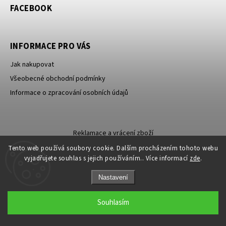
FACEBOOK
INFORMACE PRO VÁS
Jak nakupovat
Všeobecné obchodní podmínky
Informace o zpracování osobních údajů
Reklamace a vrácení zboží
Tento web používá soubory cookie. Dalším procházením tohoto webu
vyjadřujete souhlas s jejich používáním.. Více informací
zde
.
Nastavení
Copyright 2026
Carevna
. Všechna práva vyhrazena.
Souhlasím
Grafický návrh vytvořil a nakódoval
Shoptak.cz