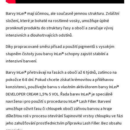
Barvy InLei® mají účinnou, ale současně jemnou strukturu. Zvláštní
složení, které je bohaté na rostlinné vosky, umožňuje úplné
proniknutí produktu do struktury řasy a obočí a zaručuje vývoj
intenzivních a dlouhotrvajících odstínů.
Díky propracované směsi přísad a použití pigmentů s vysokým
stupněm čistoty jsou barvy InLei® schopny zajistit stabilní a
intenzivní barvení.
Barvy InLei® přetrvávají na řasách a obočí až 6 týdnů, zatímco na
pokožce 6-8 dní. Pokud chcete získat krémovitou a přiléhavou
konzistenci, používejte barvu s vlastním aktivátorem barvy InLei®
DEVELOPER CREAM 1,5% 5 VOL. Řada barev InLei® je speciálně
navržena i pro použití s procedurou InLei® Lash Filler. Barvení
umožňuje oživit řasu či chloupek obočí zářivou barvou a hraje
důležitou roli v procesu otevírání šupinovité vrstvy chloupku ve fázi
jeho zahušťování prostřednictvím přípravku Lash Filler. Bez obsahu