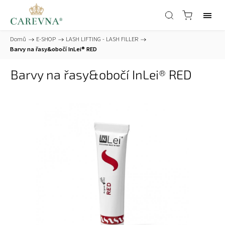
Domů
/
E-SHOP
/
LASH LIFTING - LASH FILLER
/
Barvy na řasy&obočí InLei® RED
Barvy na řasy&obočí InLei® RED