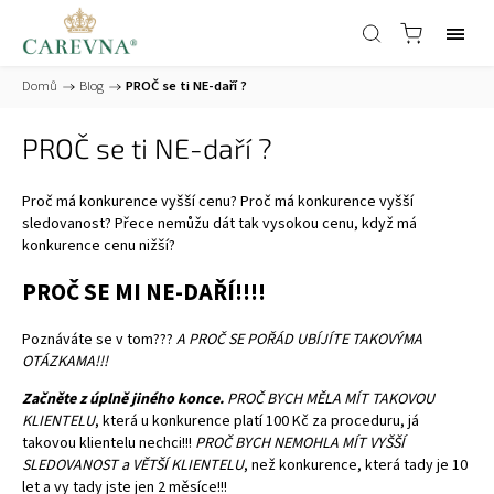
Domů
/
Blog
/
PROČ se ti NE-daří ?
PROČ se ti NE-daří ?
Proč má konkurence vyšší cenu? Proč má konkurence vyšší
sledovanost? Přece nemůžu dát tak vysokou cenu, když má
konkurence cenu nižší?
PROČ SE MI NE-DAŘÍ!!!!
Poznáváte se v tom???
A PROČ SE POŘÁD UBÍJÍTE TAKOVÝMA
OTÁZKAMA!!!
Začněte z úplně jiného konce.
PROČ BYCH MĚLA MÍT TAKOVOU
KLIENTELU
, která u konkurence platí 100 Kč za proceduru, já
takovou klientelu nechci!!!
PROČ BYCH NEMOHLA MÍT VYŠŠÍ
SLEDOVANOST a VĚTŠÍ KLIENTELU
, než konkurence, která tady je 10
let a vy tady jste jen 2 měsíce!!!