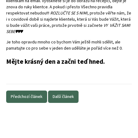
klientkám na email. Vytiskněte si je do obrazu na recepci, dejte je
znova do ruky klientce. A pokud i přesto Všechno pravidla
respektovat nebudou!!!
ROZLUČTE SE S NIMI
, protože věřte nám, že
i v covidové době si najdete klientelu, která si Vás bude Vážit, která
si bude vážit vaši práce, protože prvotně si začnete
VY VÁŽIT SAMI
SEBE♥️♥️♥️
Je toho opravdu mnoho co bychom Vám ještě mohli sdělit, ale
pamatujte co pro sebe v jeden den uděláte je pořád více než 0.
Mějte krásný den a začni teď hned.
Předchozí článek
Další článek