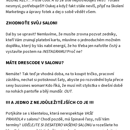
NUDNÉ KECY
… Pište cool. A to že sítě nepotřebuješ vést? Totální
nesmysl, potřebuješ!!! Oukej a když fakt stále nevíš, přijď na školení
Marketingu a úpravy fotek a dej o sobě vědět všem.
ZHODNOŤE SVŮJ SALON!
Dal by se upravit? Nemluvíme, že musíte zrovna pozvat zedníky,
kteří Vám zruinují platební kartu, mluvíme o jednoduchém možném
doplňku, který by Vás nabil energií, že ho třeba jen nafotíte čistý a
vystavíte postem na
INSTAGRAMU!
Proč ne?
MÁTE DRESCODE V SALONU?
Nemáte? Tak teď je vhodná doba, na to koupit tričko, pracovní
zástěru, nechat si potisknout šaty, abyste po rozvolnění byla přece
sexy bussines woman! Kdo říká, že musí mít stylistka v dnešní době
na nohách pantofle a bílý mundůr.
OUT
.
!!! A JEDNO Z NEJDŮLEŽITĚJŠÍCH CO JE !!!
Potýkáte se s klientelou, která nerespektuje
VAŠE
PRAVIDLA
v salonu? Chodí pozdě, má špinavé řasy, ruší Vám
termíny?
UDĚLEJTE SI DESATERO VAŠEHO SALONU
a rozešlete ho