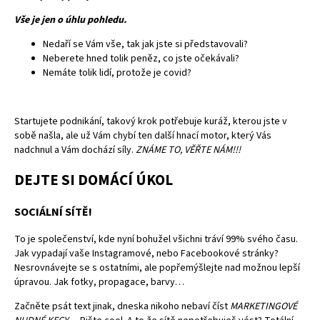
Vše je jen o úhlu pohledu.
Nedaří se Vám vše, tak jak jste si představovali?
Neberete hned tolik peněz, co jste očekávali?
Nemáte tolik lidí, protože je covid?
Startujete podnikání, takový krok potřebuje kuráž, kterou jste v
sobě našla, ale už Vám chybí ten další hnací motor, který Vás
nadchnul a Vám dochází síly.
ZNÁME TO, VĚŘTE NÁM!!!
DEJTE SI DOMÁCÍ ÚKOL
SOCIÁLNÍ SÍTĚ!
To je společenství, kde nyní bohužel všichni tráví 99% svého času.
Jak vypadají vaše Instagramové, nebo Facebookové stránky?
Nesrovnávejte se s ostatními, ale popřemýšlejte nad možnou lepší
úpravou. Jak fotky, propagace, barvy…
Začněte psát text jinak, dneska nikoho nebaví číst
MARKETINGOVÉ