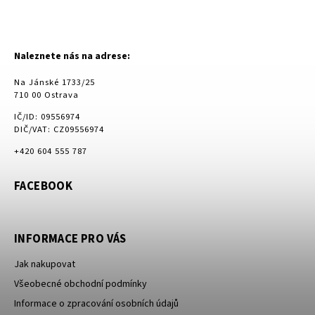
Naleznete nás na adrese:
Na Jánské 1733/25
710 00 Ostrava
IČ/ID: 09556974
DIČ/VAT: CZ09556974
+420 604 555 787
FACEBOOK
INFORMACE PRO VÁS
Jak nakupovat
Všeobecné obchodní podmínky
Informace o zpracování osobních údajů