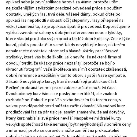
aplikací nebo je první aplikace hotová za 40min, protože i těm
nejzkušenějším stylistkám precizně odvedená práce s použitím
dostatku umělých řas, trvá déle. Vážené dámy, pokud cítite po
aplikací řas nepohodlí v oblasti očí ( slepeniny, řasy přilepené na
víčku) znamená to, že je aplikace špatně provedená. Doporučujeme
vybírat zavedené salony s dobrými referencemi nebo stylistky,
které vlastní protfolio svých prací a taktéž dobré ohlasy. Co se týče
kurzů, platí v podstatě to samé. Nikdy nevybírejte kurz, o kterém
nenaleznete dostatek informací a hlavně ukázky prací řasové
stylistky, která Vás bude školit. Je k nevíře, že některé firmy si
dovolují tvrdit, že ukázky práce nezasílají, protože se bojí o
ukradnutí fotografií. Vaše školitelka musí mít dostatek zkušeností,
dobré reference a vzdělání v tomto oboru a jistě i Vaše sympatie.
Zásadně nevybírejte kurzy, které nenabízejí praktickou část.
Pečlivě probraná teorie i praxe zabere určité množství času.
Dvouhodinový kurz Vám sice poskytne certifikát, ale znalosti
rozhodně ne. Pokud je pro Vás rozhodovacím faktorem cena, s
velkou pravděpodobností můžete zažít zklamání. Víkendový kurz
prodlužování řas za pár tisíc je jasným znamením, že ani dotyčný,
který kurz nabízí si své práce neváží. Naopak velmi drahé kurzy
velkých společností také nemusejí být nejvýhodnější v poměru ceny
a informací, proto se opravdu snažte zaměřit na prokazatelně
dobré výsledky a doporučení. Toto malé shrnutí vzniklo za účelem