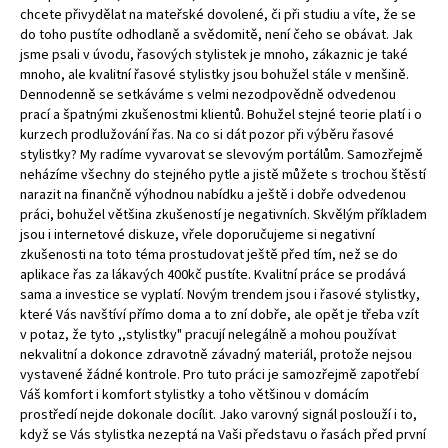
chcete přivydělat na mateřské dovolené, či při studiu a víte, že se
do toho pustíte odhodlaně a svědomitě, není čeho se obávat. Jak
jsme psali v úvodu, řasových stylistek je mnoho, zákaznic je také
mnoho, ale kvalitní řasové stylistky jsou bohužel stále v menšině.
Dennodenně se setkáváme s velmi nezodpovědně odvedenou
prací a špatnými zkušenostmi klientů. Bohužel stejné teorie platí i o
kurzech prodlužování řas. Na co si dát pozor při výběru řasové
stylistky? My radíme vyvarovat se slevovým portálům. Samozřejmě
neházíme všechny do stejného pytle a jistě můžete s trochou štěstí
narazit na finančně výhodnou nabídku a ještě i dobře odvedenou
práci, bohužel většina zkušeností je negativních. Skvělým příkladem
jsou i internetové diskuze, vřele doporučujeme si negativní
zkušenosti na toto téma prostudovat ještě před tím, než se do
aplikace řas za lákavých 400kč pustíte. Kvalitní práce se prodává
sama a investice se vyplatí. Novým trendem jsou i řasové stylistky,
které Vás navštíví přímo doma a to zní dobře, ale opět je třeba vzít
v potaz, že tyto ,,stylistky" pracují nelegálně a mohou používat
nekvalitní a dokonce zdravotně závadný materiál, protože nejsou
vystavené žádné kontrole. Pro tuto práci je samozřejmě zapotřebí
Váš komfort i komfort stylistky a toho většinou v domácím
prostředí nejde dokonale docílit. Jako varovný signál poslouží i to,
když se Vás stylistka nezeptá na Vaši představu o řasách před první