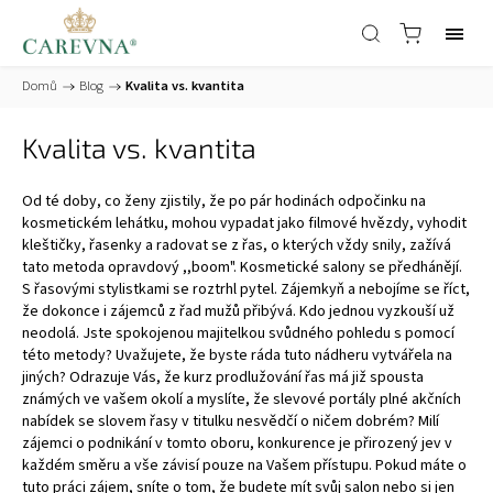
Domů
/
Blog
/
Kvalita vs. kvantita
Kvalita vs. kvantita
Od té doby, co ženy zjistily, že po pár hodinách odpočinku na
kosmetickém lehátku, mohou vypadat jako filmové hvězdy, vyhodit
kleštičky, řasenky a radovat se z řas, o kterých vždy snily, zažívá
tato metoda opravdový ,,boom". Kosmetické salony se předhánějí.
S řasovými stylistkami se roztrhl pytel. Zájemkyň a nebojíme se říct,
že dokonce i zájemců z řad mužů přibývá. Kdo jednou vyzkouší už
neodolá. Jste spokojenou majitelkou svůdného pohledu s pomocí
této metody? Uvažujete, že byste ráda tuto nádheru vytvářela na
jiných? Odrazuje Vás, že kurz prodlužování řas má již spousta
známých ve vašem okolí a myslíte, že slevové portály plné akčních
nabídek se slovem řasy v titulku nesvědčí o ničem dobrém? Milí
zájemci o podnikání v tomto oboru, konkurence je přirozený jev v
každém směru a vše závisí pouze na Vašem přístupu. Pokud máte o
tuto práci zájem, sníte o tom, že budete mít svůj salon nebo si jen