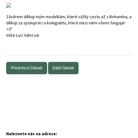
Závěrem děkuji mým modelkám, které vážily cestu až z Bohumína, a
děkuji za spolupráci a kolegialitu, která mezi námi všemi funguje!
<3"
Vaše Luci Valocsai
Předchozí článek
Další článek
Naleznete nás na adrese: