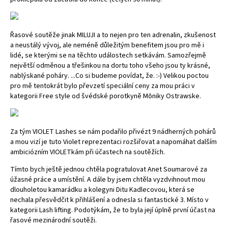
Řasové soutěže jinak MILUJI a to nejen pro ten adrenalin, zkušenost
a neustálý vývoj, ale neméně důležitým benefitem jsou pro mě i
lidé, se kterými se na těchto událostech setkávám. Samozřejmě
největší odměnou a třešinkou na dortu toho všeho jsou ty krásné,
nablýskané poháry. ...Co si budeme povídat, že. :-) Velikou poctou
pro mě tentokrát bylo převzetí speciální ceny za mou práci v
kategorii Free style od švédské porotkyně Mōniky Ostrawske.
Za tým VIOLET Lashes se nám podařilo přivézt 9 nádherných pohárů
a mou vizí je tuto Violet reprezentaci rozšiřovat a napomáhat dalším
ambiciózním VIOLETkám při účastech na soutěžích.
Tímto bych ještě jednou chtěla pogratulovat
Anet Soumarové
za
úžasné práce a umístění. A dále by jsem chtěla vyzdvihnout mou
dlouholetou kamarádku a kolegyni Ditu Kadlecovou, která se
nechala přesvědčit k přihlášení a odnesla si fantastické 3. Místo v
kategorii Lash lifting. Podotýkám, že to byla její úplně první účast na
řasové mezinárodní soutěži.