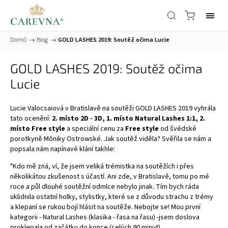
Domů
/
Blog
/
GOLD LASHES 2019: Soutěž očima Lucie
GOLD LASHES 2019: Soutěž očima
Lucie
Lucie Valocsaiová
v Bratislavě na soutěži GOLD LASHES 2019 vyhrála
tato ocenění:
2. místo 2D - 3D, 1. místo Natural Lashes 1:1, 2.
místo Free style
a speciální cenu za
Free style
od švédské
porotkyně Mōniky Ostrowské. Jak soutěž viděla? Svěřila se nám a
popsala nám napínavé klání takhle:
"Kdo mě zná, ví, že jsem veliká trémistka na soutěžích i přes
několikátou zkušenost s účastí. Ani zde, v Bratislavě, tomu po mé
roce a půl dlouhé soutěžní odmlce nebylo jinak. Tím bych ráda
uklidnila ostatní holky, stylistky, které se z důvodu strachu z trémy
a klepaní se rukou bojí hlásit na soutěže. Nebojte se! Mou první
kategorii - Natural Lashes (klasika - řasa na řasu) -jsem doslova
proklepala od začátku do konce (celých 90 minut).