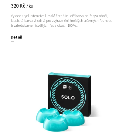
320 Kč
/ ks
Vysoce krycí intenzivní lesklá černá InLei® barva na řasy a obočí,
klasická barva vhodná pro zvýraznění hnědých a černých řas nebo
trvalé dobarvení světlých řas a obočí. 100%...
Detail