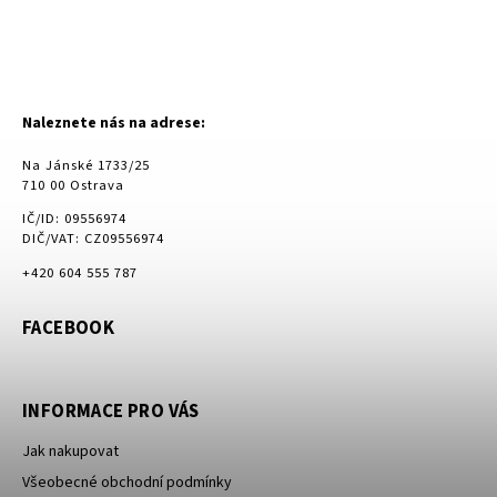
Naleznete nás na adrese:
Na Jánské 1733/25
710 00 Ostrava
IČ/ID: 09556974
DIČ/VAT: CZ09556974
+420 604 555 787
FACEBOOK
INFORMACE PRO VÁS
Jak nakupovat
Všeobecné obchodní podmínky