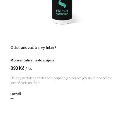
Odstraňovač barvy InLei®
Momentálně nedostupné
390 Kč
/ ks
Účinný roztok na odstranění případných barevných skvrn z obočí a z
jemné pleti obličeje.
Detail