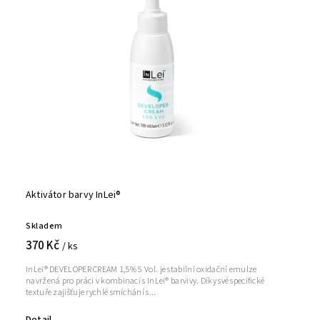
Aktivátor barvy InLei®
Skladem
370 Kč
/ ks
InLei® DEVELOPER CREAM 1,5% 5 Vol. je stabilní oxidační emulze
navržená pro práci v kombinaci s InLei® barvivy. Díky své specifické
textuře zajišťuje rychlé smíchání s...