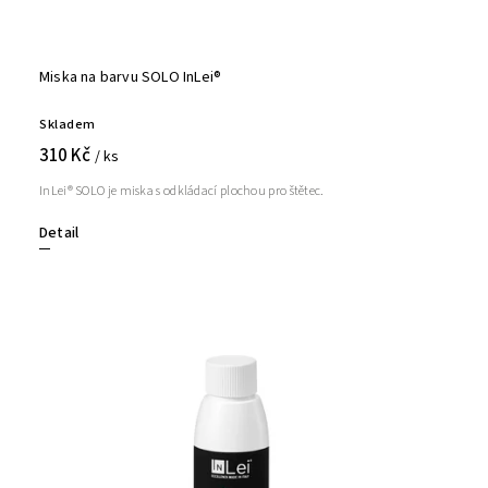
Miska na barvu SOLO InLei®
Skladem
310 Kč
/ ks
InLei® SOLO je miska s odkládací plochou pro štětec.
Detail