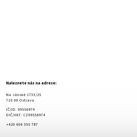
Naleznete nás na adrese:
Na Jánské 1733/25
710 00 Ostrava
IČ/ID: 09556974
DIČ/VAT: CZ09556974
+420 604 555 787