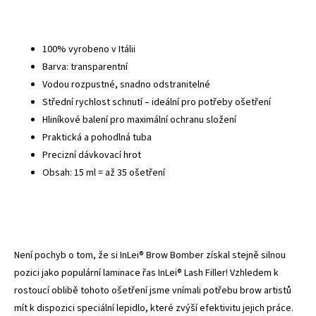
100% vyrobeno v Itálii
Barva: transparentní
Vodou rozpustné, snadno odstranitelné
Střední rychlost schnutí – ideální pro potřeby ošetření
Hliníkové balení pro maximální ochranu složení
Praktická a pohodlná tuba
Precizní dávkovací hrot
Obsah: 15 ml = až 35 ošetření
Není pochyb o tom, že si InLei® Brow Bomber získal stejně silnou
pozici jako populární laminace řas InLei® Lash Filler! Vzhledem k
rostoucí oblibě tohoto ošetření jsme vnímali potřebu brow artistů
mít k dispozici speciální lepidlo, které zvýší efektivitu jejich práce.