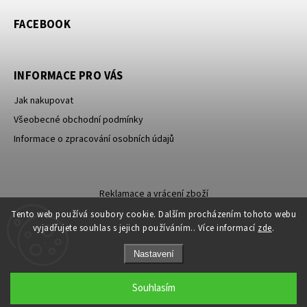
FACEBOOK
INFORMACE PRO VÁS
Jak nakupovat
Všeobecné obchodní podmínky
Informace o zpracování osobních údajů
Reklamace a vrácení zboží
Tento web používá soubory cookie. Dalším procházením tohoto webu
vyjadřujete souhlas s jejich používáním.. Více informací
zde
.
Nastavení
Copyright 2026
Carevna
. Všechna práva vyhrazena.
Souhlasím
Grafický návrh vytvořil a nakódoval
Shoptak.cz