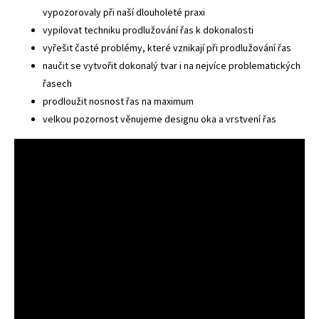
vypozorovaly při naší dlouholeté praxi
vypilovat techniku prodlužování řas k dokonalosti
vyřešit časté problémy, které vznikají při prodlužování řas
naučit se vytvořit dokonalý tvar i na nejvíce problematických
řasech
prodloužit nosnost řas na maximum
velkou pozornost věnujeme designu oka a vrstvení řas