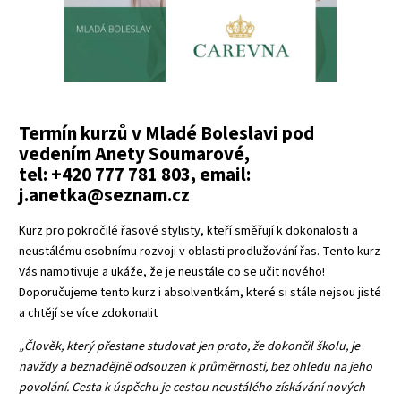
Termín kurzů v Mladé Boleslavi pod
vedením Anety Soumarové,
tel: +420 777 781 803, email:
j.anetka@seznam.cz
Kurz pro pokročilé řasové stylisty, kteří směřují k dokonalosti a
neustálému osobnímu rozvoji v oblasti prodlužování řas. Tento kurz
Vás namotivuje a ukáže, že je neustále co se učit nového!
Doporučujeme tento kurz i absolventkám, které si stále nejsou jisté
a chtějí se více zdokonalit
„Člověk, který přestane studovat jen proto, že dokončil školu, je
navždy a beznadějně odsouzen k průměrnosti, bez ohledu na jeho
povolání. Cesta k úspěchu je cestou neustálého získávání nových