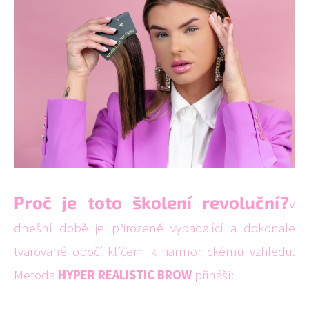
Proč je toto školení revoluční?
V
dnešní době je přirozeně vypadající a dokonale
tvarované obočí klíčem k harmonickému vzhledu.
Metoda
HYPER REALISTIC BROW
přináší: