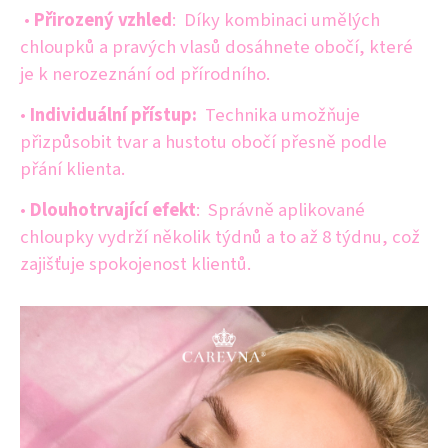
•
Přirozený vzhled
:
Díky kombinaci umělých
chloupků a pravých vlasů dosáhnete obočí, které
je k nerozeznání od
přírodního.
•
Individuální přístup:
Technika umožňuje
přizpůsobit tvar a hustotu obočí přesně podle
přání klienta.
•
Dlouhotrvající efekt
:
Správně aplikované
chloupky vydrží několik týdnů a to až 8 týdnu, což
zajišťuje spokojenost klientů.