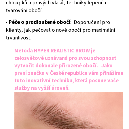
chloupků a pravých vlasů, techniky lepení a
tvarování obočí.
•
Péče o prodloužené obočí
:
Doporučení pro
klienty, jak pečovat o nové obočí pro maximální
trvanlivost.
Metoda HYPER REALISTIC BROW je
celosvětově uznávaná pro svou schopnost
vytvořit dokonale přirozené obočí.
Jako
první značka v České republice vám přinášíme
tuto inovativní techniku, která posune vaše
služby na vyšší úroveň.