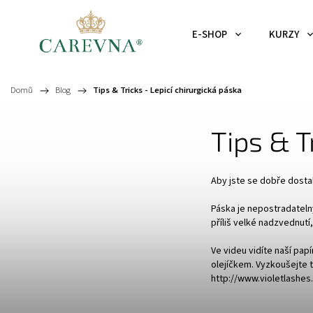
E-SHOP
KURZY
Domů
/
Blog
/
Tips & Tricks - Lepicí chirurgická páska
Tips & T
Aby jste se dobře dosta
Páska je nepostradateln
příliš velké nadzvednutí
Ve videu vidíte naší pap
olejíčkem. Vyzkoušejte t
http://www.violetlashe