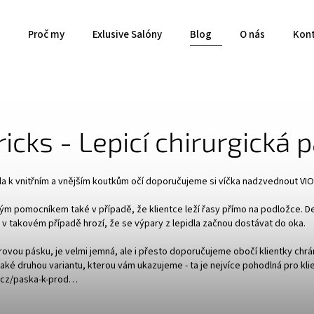
Proč my
Exlusive Salóny
Blog
O nás
Kon
ricks - Lepicí chirurgická 
la k vnitřním a vnějším koutkům očí doporučujeme si víčka nadzvednout VI
ým pomocníkem také v případě, že klientce leží řasy přímo na podložce. De
, v takovém případě hrozí, že se výpary z lepidla začnou dostávat do oka.
írovou pásku, je velmi jemná, ale i přesto doporučujeme obočí klientky chrán
aké druhou variantu, kterou vám ukazujeme - ta je nejvíce pohodlná pro kli
s.cz/paska-k-prod…