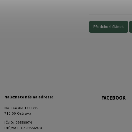
Předchozí článek
Naleznete nás na adrese:
FACEBOOK
Na Jánské 1733/25
710 00 Ostrava
IČ/ID: 09556974
DIČ/VAT: CZ09556974