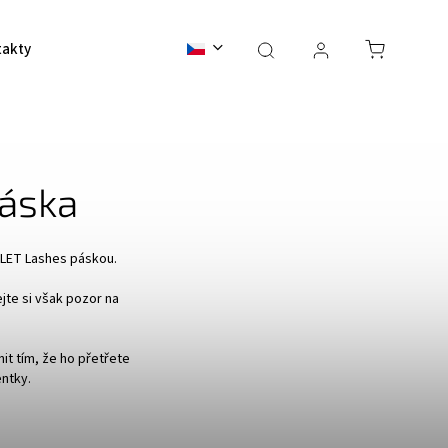
takty
BALI 2026
páska
OLET Lashes páskou.
jte si však pozor na
it tím, že ho přetřete
entky.