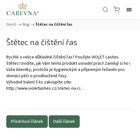
Domů
/
Blog
/
Štětec na čištění řas
Štětec na čištění řas
Rychlé a velice důkladné čištění řas? Použijte VIOLET Lashes
štětec!
Uvidíte, jak Vám tento produkt usnadní práci! Zamilují si ho i
Vaše klientky, protože je hygienickým a příjemným řešením pro
domácí péči o prodloužené řasy.
Výhodné balení 5 ks zakoupíte zde:
http://www.violetlashes.cz/stetec-na-ci…
Předchozí článek
Další článek