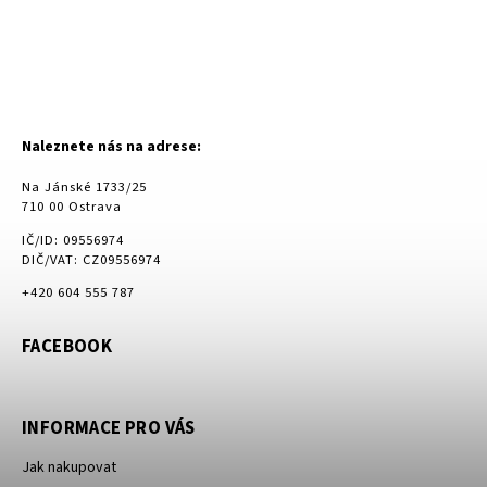
Naleznete nás na adrese:
Na Jánské 1733/25
710 00 Ostrava
IČ/ID: 09556974
DIČ/VAT: CZ09556974
+420 604 555 787
FACEBOOK
INFORMACE PRO VÁS
Jak nakupovat