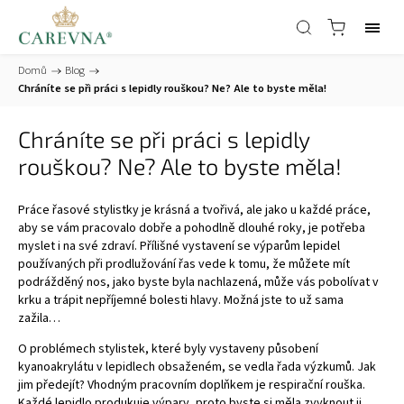
Domů
/
Blog
/
Chráníte se při práci s lepidly rouškou? Ne? Ale to byste měla!
Chráníte se při práci s lepidly
rouškou? Ne? Ale to byste měla!
Práce řasové stylistky je krásná a tvořivá, ale jako u každé práce,
aby se vám pracovalo dobře a pohodlně dlouhé roky, je potřeba
myslet i na své zdraví. Přílišné vystavení se výparům lepidel
používaných při prodlužování řas vede k tomu, že můžete mít
podrážděný nos, jako byste byla nachlazená, může vás pobolívat v
krku a trápit nepříjemné bolesti hlavy. Možná jste to už sama
zažila…
O problémech stylistek, které byly vystaveny působení
kyanoakrylátu v lepidlech obsaženém, se vedla řada výzkumů. Jak
jim předejít? Vhodným pracovním doplňkem je respirační rouška.
Každé lepidlo produkuje výpary, proto byste si měla zvyknout ji