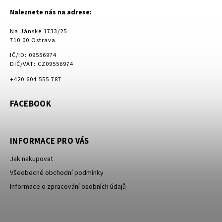
Naleznete nás na adrese:
Na Jánské 1733/25
710 00 Ostrava
IČ/ID: 09556974
DIČ/VAT: CZ09556974
+420 604 555 787
FACEBOOK
INFORMACE PRO VÁS
Jak nakupovat
Všeobecné obchodní podmínky
Informace o zpracování osobních údajů