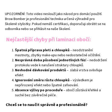
UPOZORNĚNÍ: Toto video neslouží jako návod pro domácí použití.
Brow Bomber je profesionální technika určená výhradně pro
školené stylistky. Pokud nemáš certifikaci, doporučuji obrátit se na
odborníka nebo se přihlásit na naše školení.
Nejčastější chyby při laminaci obočí:
Špatná příprava pleti a chloupků
– neodstranění
mastnoty, zbytky make-upu nebo nedostatečné očištění.
Nesprávná doba působení jednotlivých fáz
í – nedodržení
protokolu vede k narušení struktury chloupků.
Nevhodné dávkování produktů
– slabá vrstva ovlivňuje
efekt
Ignorování směru růstu chloupků
– výsledkem je
nepřirozený efekt nebo špatné zafixování.
Absence výživy po proceduře
– obočí zůstává křehké a
suché bez závěrečné péče.
Chceš se to naučit správně a profesionálně?