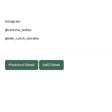
Instagram:
@carevna_lashes
@inlei_czech_slovakia
Předchozí článek
Další článek