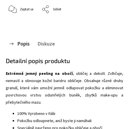
Zeptat se
Sdílet
Popis
Diskuze
Detailní popis produktu
Extrémně jemný peeling na obočí
, obličej a dekolt. Zvlhčuje,
nemastí a obnovuje kožní bariéru obličeje. Obsahuje různé druhy
granulí, které vám umožní jemně odlupovat pokožku a eliminovat
povrchovou vrstvu odumřelých buněk, zbytků make-upu a
přebytečného mazu.
100% Vyrobeno v Itálii
Pokožku odloupnete, aniž byste ji namáhali
Speciálně navrženo pro pokožku obličeje a obočí