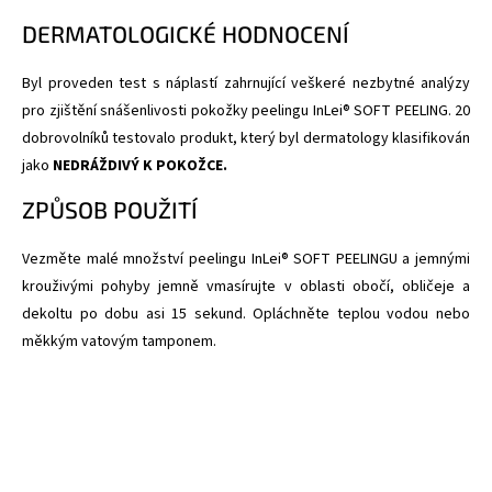
DERMATOLOGICKÉ HODNOCENÍ
Byl proveden test s náplastí zahrnující veškeré nezbytné analýzy
pro zjištění snášenlivosti pokožky peelingu InLei® SOFT PEELING. 20
dobrovolníků testovalo produkt, který byl dermatology klasifikován
jako
NEDRÁŽDIVÝ K POKOŽCE.
ZPŮSOB POUŽITÍ
Vezměte malé množství peelingu InLei® SOFT PEELINGU a jemnými
krouživými pohyby jemně vmasírujte v oblasti obočí, obličeje a
dekoltu po dobu asi 15 sekund. Opláchněte teplou vodou nebo
měkkým vatovým tamponem.