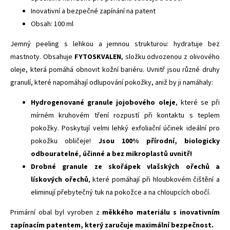
Inovativní a bezpečné zapínání na patent
Obsah: 100 ml
Jemný peeling s lehkou a jemnou strukturou: hydratuje bez
mastnoty. Obsahuje
FYTOSKVALEN
, složku odvozenou z olivového
oleje, která pomáhá obnovit kožní bariéru. Uvnitř jsou různé druhy
granulí, které napomáhají odlupování pokožky, aniž by ji namáhaly:
Hydrogenované granule jojobového oleje
, které se při
mírném kruhovém tření rozpustí při kontaktu s teplem
pokožky. Poskytují velmi lehký exfoliační účinek ideální pro
pokožku obličeje!
Jsou 100% přírodní, biologicky
odbouratelné, účinné a bez mikroplastů uvnitř!
Drobné granule ze skořápek vlašských ořechů a
lískových ořechů
, které pomáhají při hloubkovém čištění a
eliminují přebytečný tuk na pokožce a na chloupcích obočí.
Primární obal byl vyroben z
měkkého materiálu s inovativním
zapínacím patentem, který zaručuje maximální bezpečnost.