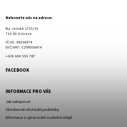
Naleznete nás na adrese:
Na Jánské 1733/25
710 00 Ostrava
IČ/ID: 09556974
DIČ/VAT: CZ09556974
+420 604 555 787
FACEBOOK
INFORMACE PRO VÁS
Jak nakupovat
Všeobecné obchodní podmínky
Informace o zpracování osobních údajů