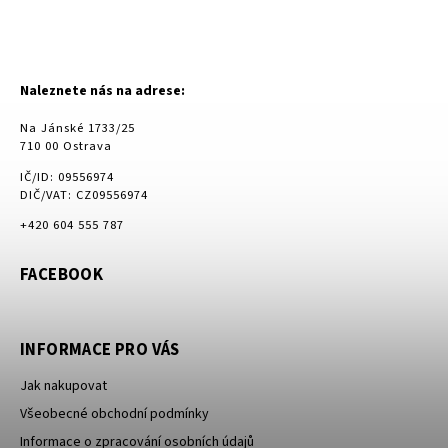
Naleznete nás na adrese:
Na Jánské 1733/25
710 00 Ostrava
IČ/ID: 09556974
DIČ/VAT: CZ09556974
+420 604 555 787
FACEBOOK
INFORMACE PRO VÁS
Jak nakupovat
Všeobecné obchodní podmínky
Informace o zpracování osobních údajů