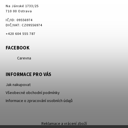
Na Jánské 1733/25
710 00 Ostrava
IČ/ID: 09556974
DIČ/VAT: CZ09556974
+420 604 555 787
FACEBOOK
Carevna
INFORMACE PRO VÁS
Jak nakupovat
Všeobecné obchodní podmínky
Informace o zpracování osobních údajů
Reklamace a vrácení zboží