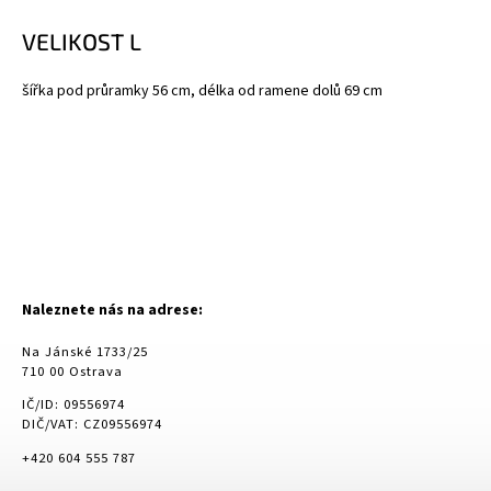
VELIKOST L
šířka pod průramky 56 cm, délka od ramene dolů 69 cm
Naleznete nás na adrese:
Na Jánské 1733/25
710 00 Ostrava
IČ/ID: 09556974
DIČ/VAT: CZ09556974
+420 604 555 787