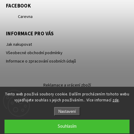
FACEBOOK
Carevna
INFORMACE PRO VÁS
Jak nakupovat
Všeobecné obchodní podmínky
Informace o zpracování osobních údajů
Reklamace a vrácení zboží
Tento web používá soubory cookie. Dalším procházením tohoto webu
vyjadřujete souhlas s jejich používáním.. Více informací
zde
.
Nastavení
Copyright 2026
Carevna
. Všechna práva vyhrazena.
Souhlasím
Grafický návrh vytvořil a nakódoval
Shoptak.cz