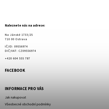
Naleznete nás na adrese:
Na Jánské 1733/25
710 00 Ostrava
IČ/ID: 09556974
DIČ/VAT: CZ09556974
+420 604 555 787
FACEBOOK
INFORMACE PRO VÁS
Jak nakupovat
Všeobecné obchodní podmínky