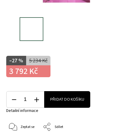
–27 %
5 234 Kč
3 792 Kč
PŘIDAT DO KOŠÍKU
Detailní informace
Zeptat se
Sdílet