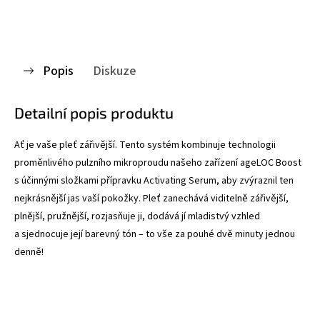
Popis
Diskuze
Detailní popis produktu
Ať je vaše pleť zářivější. Tento systém kombinuje technologii
proměnlivého pulzního mikroproudu našeho zařízení ageLOC Boost
s účinnými složkami přípravku Activating Serum, aby zvýraznil ten
nejkrásnější jas vaší pokožky. Pleť zanechává viditelně zářivější,
plnější, pružnější, rozjasňuje ji, dodává jí mladistvý vzhled
a sjednocuje její barevný tón – to vše za pouhé dvě minuty jednou
denně!