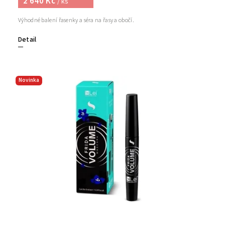
2 640 Kč
/ ks
Výhodné balení řasenky a séra na řasy a obočí.
Detail
Novinka