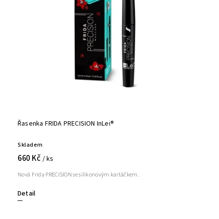
Řasenka FRIDA PRECISION InLei®
Skladem
660 Kč
/ ks
Nová Frida PRECISION se silikonovým kartáčkem.
Detail