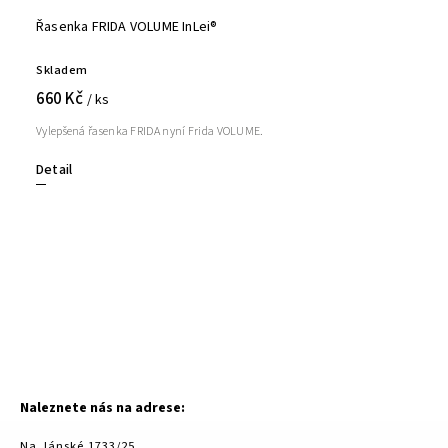
Řasenka FRIDA VOLUME InLei®
Skladem
660 Kč
/ ks
Vylepšená řasenka FRIDA nyní Frida VOLUME.
Detail
Naleznete nás na adrese:
Na Jánské 1733/25