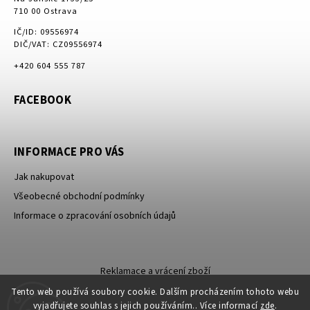
710 00 Ostrava
IČ/ID: 09556974
DIČ/VAT: CZ09556974
+420 604 555 787
FACEBOOK
INFORMACE PRO VÁS
Jak nakupovat
Všeobecné obchodní podmínky
Informace o zpracování osobních údajů
Reklamace a vrácení zboží
Tento web používá soubory cookie. Dalším procházením tohoto webu
vyjadřujete souhlas s jejich používáním.. Více informací
zde
.