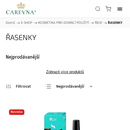
Domů
/
E-SHOP
/
KOSMETIKA PRO DOMÁCÍ POUŽITÍ
/
ŘASY
/
ŘASENKY
ŘASENKY
Nejprodávanější
Zobrazit více produktů
Nejprodávanější
Nejlevnější
Nejdražší
Novinka
Abecedně