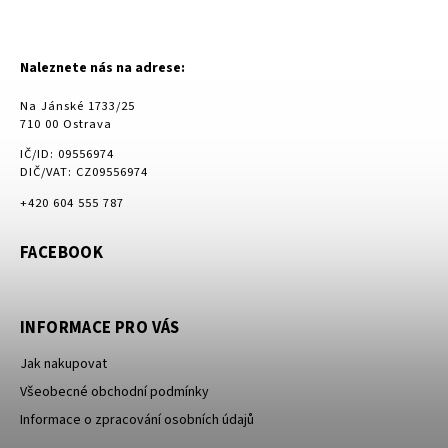
Naleznete nás na adrese:
Na Jánské 1733/25
710 00 Ostrava
IČ/ID: 09556974
DIČ/VAT: CZ09556974
+420 604 555 787
FACEBOOK
INFORMACE PRO VÁS
Jak nakupovat
Všeobecné obchodní podmínky
Informace o zpracování osobních údajů