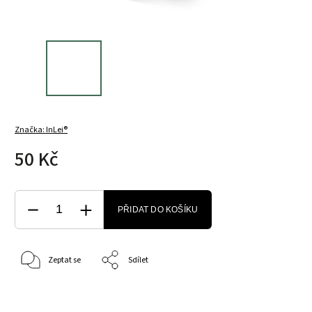
Značka:
InLei®
50 Kč
PŘIDAT DO KOŠÍKU
Zeptat se
Sdílet