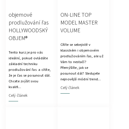
objemové
ON-LINE TOP
prodlužování řas
MODEL MASTER
HOLLYWOODSKÝ
VOLUME
OBJEM®
Cítíte se sebejistě v
klasickém i objemovém
Tento kurz je pro vás
prodlužováním řas, ale už
ideální, pokud ovládáte
Vám to nestačí?
základní techniku
Přemýšlíte, jak se
prodlužování řas a cítíte,
posunout dál? Sledujete
že je čas se posunout dál.
nejnovější módní trend...
Chcete zvýšit svou
kvalifi...
Celý článek
Celý článek