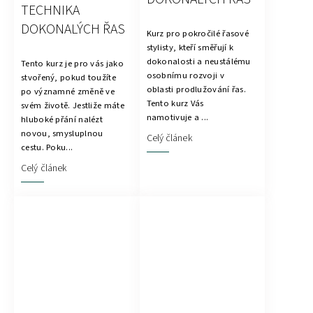
TECHNIKA
DOKONALÝCH ŘAS
Kurz pro pokročilé řasové
stylisty, kteří směřují k
dokonalosti a neustálému
Tento kurz je pro vás jako
osobnímu rozvoji v
stvořený, pokud toužíte
oblasti prodlužování řas.
po významné změně ve
Tento kurz Vás
svém životě. Jestliže máte
namotivuje a ...
hluboké přání nalézt
novou, smysluplnou
Celý článek
cestu. Poku...
Celý článek