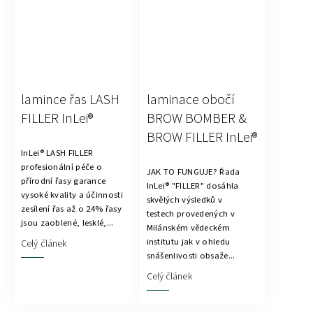
lamince řas LASH
laminace obočí
FILLER InLei®
BROW BOMBER &
BROW FILLER InLei®
InLei® LASH FILLER
profesionální péče o
JAK TO FUNGUJE? Řada
přírodní řasy garance
InLei® "FILLER" dosáhla
vysoké kvality a účinnosti
skvělých výsledků v
zesílení řas až o 24% řasy
testech provedených v
jsou zaoblené, lesklé,...
Milánském vědeckém
institutu jak v ohledu
Celý článek
snášenlivosti obsaže...
Celý článek