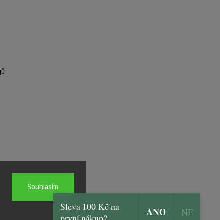
jů
Souhlasím
Sleva 100 Kč na
ANO
NE
první nákup?