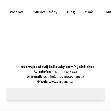
Proč my
Exlusive Salóny
Blog
O nás
Kon
✨
Rezervujte si svůj královský termín ještě dnes!
📞
Telefon
: +420 732 637 673
📧
E-mail
:
lucie.holzerova@seznam.cz
🌐
Web
:
www.carevna.cz