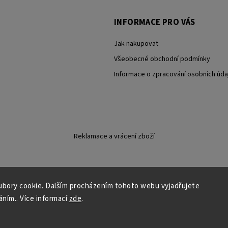
INFORMACE PRO VÁS
Jak nakupovat
Všeobecné obchodní podmínky
Informace o zpracování osobních úda
Reklamace a vrácení zboží
Copyright 2026
Carevna
. Všechna práva vyhrazena.
bory cookie. Dalším procházením tohoto webu vyjadřujete
Grafický návrh vytvořil a nakódoval
Shoptak.cz
áním.. Více informací
zde
.