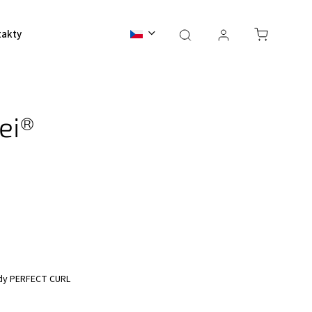
takty
BALI 2026
ei®
ady PERFECT CURL