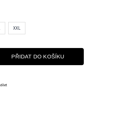
L
XXL
PŘIDAT DO KOŠÍKU
dílet