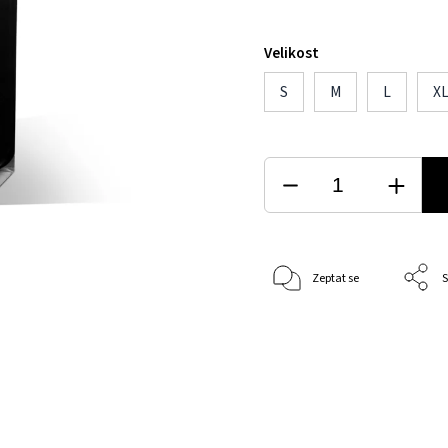
Velikost
S
M
L
X
Zeptat se
S