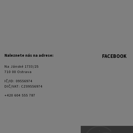
Naleznete nás na adrese:
FACEBOOK
Na Jánské 1733/25
710 00 Ostrava
IČ/ID: 09556974
DIČ/VAT: CZ09556974
+420 604 555 787