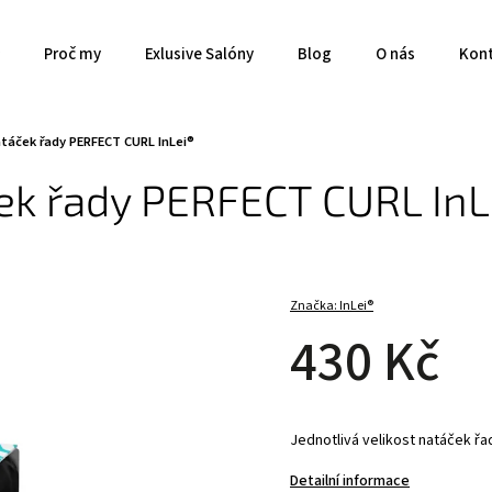
Proč my
Exlusive Salóny
Blog
O nás
Kon
atáček řady PERFECT CURL InLei®
ček řady PERFECT CURL InL
Značka:
InLei®
430 Kč
Jednotlivá velikost natáček ř
Detailní informace