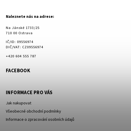
Naleznete nás na adrese:
Na Jánské 1733/25
710 00 Ostrava
IČ/ID: 09556974
DIČ/VAT: CZ09556974
+420 604 555 787
FACEBOOK
INFORMACE PRO VÁS
Jak nakupovat
Všeobecné obchodní podmínky
Informace o zpracování osobních údajů