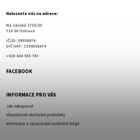
Naleznete nás na adrese:
Na Jánské 1733/25
710 00 Ostrava
IČ/ID: 09556974
DIČ/VAT: CZ09556974
+420 604 555 787
FACEBOOK
INFORMACE PRO VÁS
Jak nakupovat
Všeobecné obchodní podmínky
Informace o zpracování osobních údajů