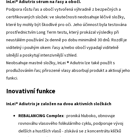
InLei® Adiutrix sérum na řasy a obočí.
Podpora růstu řas a obočí vytvořená výhradně z bezpečných a
certifikovaných složek: ve skutečnosti neobsahuje léčivé složky,
které by mohly být škodlivé pro oči. Jeho účinnost byla testována
prostřednictvím Long Term testu, který prokázal výsledky při
neustálém používání 2x denně po dobu minimálně 30 dnů. Rozdíl je
viditelný i pouhým okem: řasy a/nebo obočí vypadají viditelně
silnější a poskytují intenzivnější vzhled.
Neobsahuje mastné složky, InLei
®
Adiutrix lze také použít s
prodlužováním řas; přirozené vlasy absorbují produkt a aktivují jeho
funkci.
Inovativní funkce
InLei® Adiutrix je založen na dvou aktivních složkách
REBALANCING Complex
: proniká hluboko, obnovuje
rovnováhu vlasového folikulárního cyklu, podporuje vývoj
delších a hustších vlasů - získává se z koncentrátu klíčků