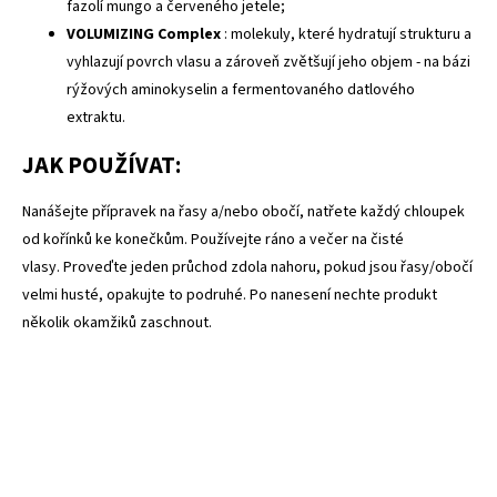
fazolí mungo a červeného jetele;
VOLUMIZING Complex
: molekuly, které hydratují strukturu a
vyhlazují povrch vlasu a zároveň zvětšují jeho objem - na bázi
rýžových aminokyselin a fermentovaného datlového
extraktu.
JAK POUŽÍVAT:
Nanášejte přípravek na řasy a/nebo obočí, natřete každý chloupek
od kořínků ke konečkům. Používejte ráno a večer na čisté
vlasy. Proveďte jeden průchod zdola nahoru, pokud jsou řasy/obočí
velmi husté, opakujte to podruhé. Po nanesení nechte produkt
několik okamžiků zaschnout.