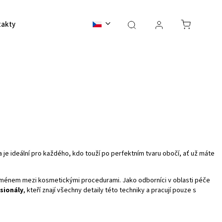
takty
BALI 2026
a je ideální pro každého, kdo touží po perfektním tvaru obočí, ať už máte
noménem mezi kosmetickými procedurami. Jako odborníci v oblasti péče
sionály
, kteří znají všechny detaily této techniky a pracují pouze s