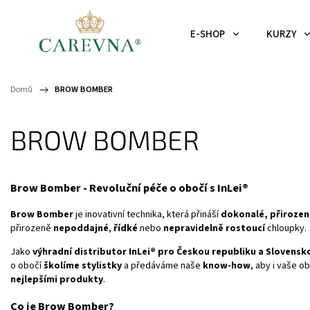
E-SHOP
KURZY
Domů
/
BROW BOMBER
BROW BOMBER
Brow Bomber - Revoluční péče o obočí s InLei®
Brow Bomber
je inovativní technika, která přináší
dokonalé, přirozen
přirozeně
nepoddajné
,
řídké
nebo
nepravidelně rostoucí
chloupky.
Jako
výhradní distributor InLei® pro Českou republiku a Slovensk
o obočí
školíme stylistky
a předáváme naše
know-how
, aby i vaše o
nejlepšími produkty
.
Co je Brow Bomber?