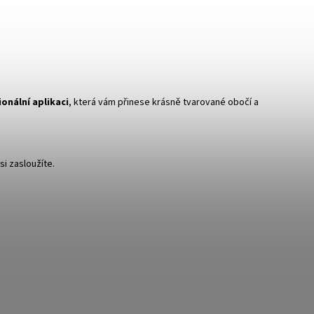
onální aplikaci
, která vám přinese krásně tvarované obočí a
i zasloužíte.