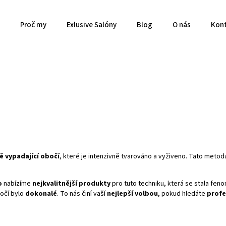
Proč my
Exlusive Salóny
Blog
O nás
Kon
ě vypadající obočí
, které je intenzivně tvarováno a vyživeno. Tato metod
o
nabízíme
nejkvalitnější produkty
pro tuto techniku, která se stala fe
bočí bylo
dokonalé
. To nás činí vaší
nejlepší volbou
, pokud hledáte
profe