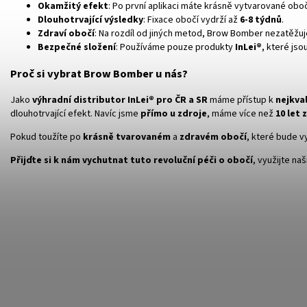
Okamžitý efekt
: Po první aplikaci máte krásně vytvarované obo
Dlouhotrvající výsledky
: Fixace obočí vydrží až
6-8 týdnů
.
Zdraví obočí
: Na rozdíl od jiných metod, Brow Bomber nezatěžuj
Bezpečné složení
: Používáme pouze produkty
InLei®
, které js
Proč si vybrat Brow Bomber u nás?
Jako
výhradní distributor InLei® pro ČR a SR
máme přístup k
nejkva
dlouhotrvající efekt. Navíc jsme
přímo u zdroje
, máme více než
10 let
Pokud toužíte po
krásně tvarovaném
a
zdravém obočí
, které bude 
Přijďte si k nám vychutnat tuto revoluční péči o obočí
, využijte na