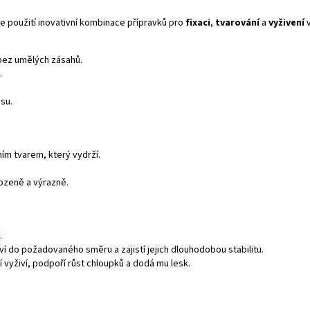
je použití inovativní kombinace přípravků pro
fixaci
,
tvarování
a
vyživení
v
 bez umělých zásahů.
.
su.
ím tvarem, který vydrží.
rozeně a výrazně.
.
ví do požadovaného směru a zajistí jejich dlouhodobou stabilitu.
í vyživí, podpoří růst chloupků a dodá mu lesk.