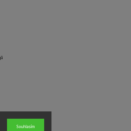
jů
Souhlasím