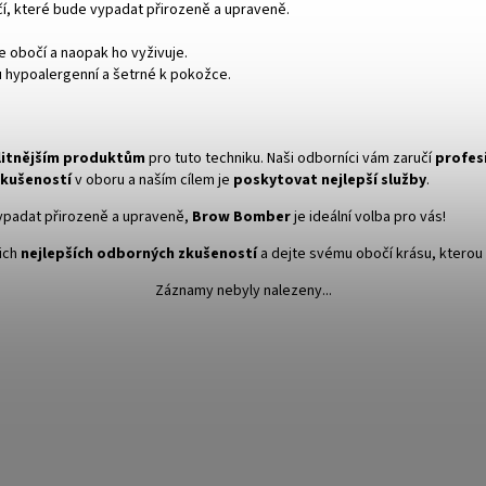
čí, které bude vypadat přirozeně a upraveně.
e obočí a naopak ho vyživuje.
ou hypoalergenní a šetrné k pokožce.
litnějším produktům
pro tuto techniku. Naši odborníci vám zaručí
profesi
 zkušeností
v oboru a naším cílem je
poskytovat nejlepší služby
.
vypadat přirozeně a upraveně,
Brow Bomber
je ideální volba pro vás!
šich
nejlepších odborných zkušeností
a dejte svému obočí krásu, kterou s
Záznamy nebyly nalezeny...