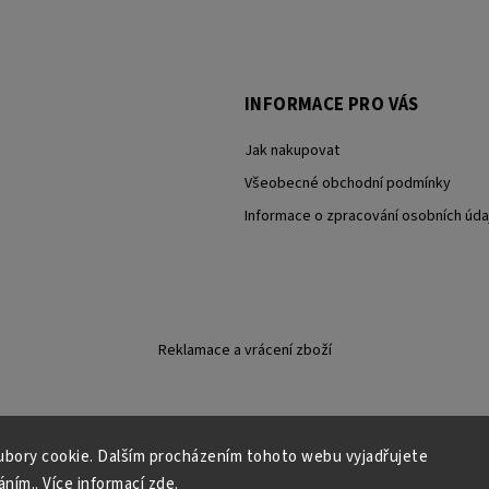
INFORMACE PRO VÁS
Jak nakupovat
Všeobecné obchodní podmínky
Informace o zpracování osobních úda
Reklamace a vrácení zboží
Copyright 2026
Carevna
. Všechna práva vyhrazena.
bory cookie. Dalším procházením tohoto webu vyjadřujete
Grafický návrh vytvořil a nakódoval
Shoptak.cz
áním.. Více informací
zde
.