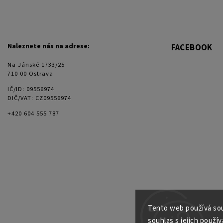
Naleznete nás na adrese:
FACEBOOK
Na Jánské 1733/25
710 00 Ostrava
IČ/ID: 09556974
DIČ/VAT: CZ09556974
+420 604 555 787
Tento web používá sou
souhlas s jejich použív