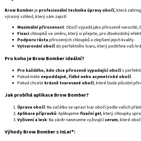
Brow Bomber
je
profesionální technika úpravy obočí
, která zahrnu
výrazný vzhled, který vám zajistí:
Maximální přirozenost
: Obočí vypadá jako přirozeně narostlé,
Fixaci
chloupků ve směru, který si přejete, pro dlouhodobý efekt
Podporu růstu
přirozených chloupků a zlepšení jejich kvality.
Vytvarování obočí
do perfektního tvaru, který podtrhne vaši krá
Pro koho je Brow Bomber ideální?
Pro každého, kdo chce přirozeně vypadající obočí
s perfektn
Pokud máte
nepoddajné, řídké nebo asymetrické obočí
.
Pokud chcete
krásně tvarované obočí
, které bude působit při
Jak probíhá aplikace Brow Bomber?
Úprava obočí
: Na začátku se upraví tvar obočí podle vašich přání
Aplikace přípravků
: Aplikujeme
fixační gel
, který chloupky upra
Vyživení a lesk
: Na závěr naneseme vyživující
serum
, které oboč
Výhody Brow Bomber s InLei®
: