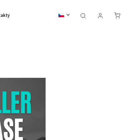
takty
BALI 2026