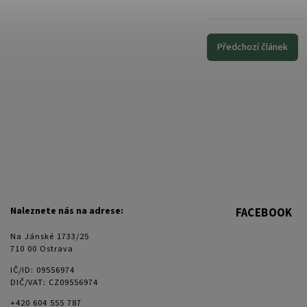
Předchozí článek
Naleznete nás na adrese:
FACEBOOK
Na Jánské 1733/25
710 00 Ostrava
IČ/ID: 09556974
DIČ/VAT: CZ09556974
+420 604 555 787