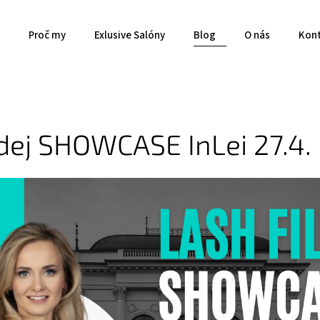
Proč my
Exlusive Salóny
Blog
O nás
Kon
dej SHOWCASE InLei 27.4.