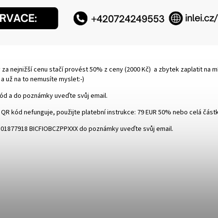
za nejnižší cenu stačí provést 50% z ceny (2000 Kč) a zbytek zaplatit na mí
a už na to nemusíte myslet:-)
kód a do poznámky uveďte svůj email.
 QR kód nefunguje, použijte platební instrukce: 79 EUR 50% nebo celá část
01877918 BIC
FIOBCZPPXXX do poznámky uveďte svůj email.