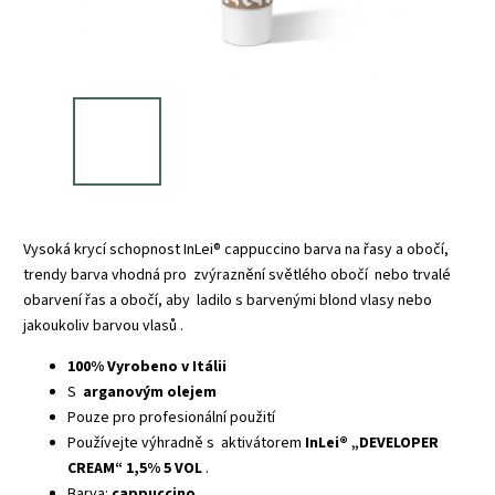
Vysoká krycí schopnost InLei® cappuccino barva na řasy a obočí,
trendy barva vhodná pro
zvýraznění světlého obočí
nebo trvalé
obarvení řas a obočí, aby
ladilo s barvenými blond vlasy nebo
jakoukoliv barvou vlasů
.
100% Vyrobeno v Itálii
S
arganovým olejem
Pouze pro profesionální použití
Používejte výhradně s aktivátorem
InLei® „DEVELOPER
CREAM“ 1,5% 5 VOL
.
Barva:
cappuccino