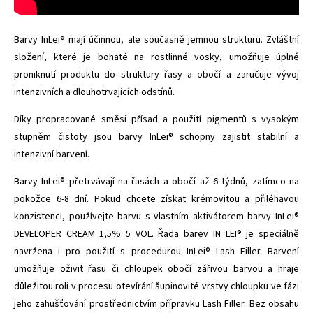
Barvy InLei® mají účinnou, ale současně jemnou strukturu. Zvláštní
složení, které je bohaté na rostlinné vosky, umožňuje úplné
proniknutí produktu do struktury řasy a obočí a zaručuje vývoj
intenzivních a dlouhotrvajících odstínů.
Díky propracované směsi přísad a použití pigmentů s vysokým
stupněm čistoty jsou barvy InLei® schopny zajistit stabilní a
intenzivní barvení.
Barvy InLei® přetrvávají na řasách a obočí až 6 týdnů, zatímco na
pokožce 6-8 dní. Pokud chcete získat krémovitou a přiléhavou
konzistenci, používejte barvu s vlastním aktivátorem barvy InLei®
DEVELOPER CREAM 1,5% 5 VOL. Řada barev IN LEI® je speciálně
navržena i pro použití s procedurou InLei® Lash Filler. Barvení
umožňuje oživit řasu či chloupek obočí zářivou barvou a hraje
důležitou roli v procesu otevírání šupinovité vrstvy chloupku ve fázi
jeho zahušťování prostřednictvím přípravku Lash Filler. Bez obsahu