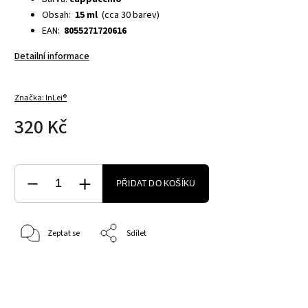
Obsah:
15 ml
(cca 30 barev)
EAN:
8055271720616
Detailní informace
Značka:
InLei®
320 Kč
PŘIDAT DO KOŠÍKU
Zeptat se
Sdílet