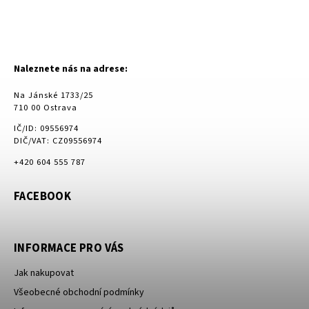
Naleznete nás na adrese:
Na Jánské 1733/25
710 00 Ostrava
IČ/ID: 09556974
DIČ/VAT: CZ09556974
+420 604 555 787
FACEBOOK
INFORMACE PRO VÁS
Jak nakupovat
Všeobecné obchodní podmínky