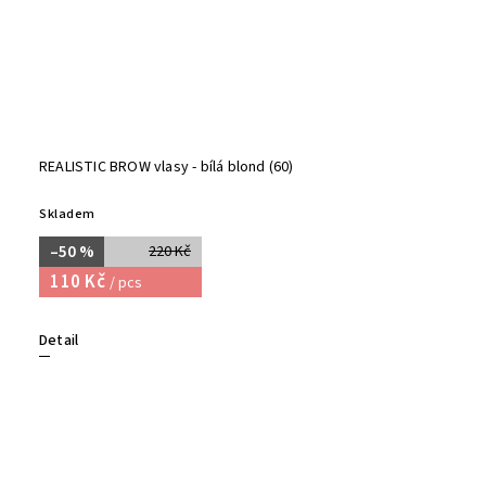
REALISTIC BROW vlasy - bílá blond (60)
Skladem
–50 %
220 Kč
110 Kč
/ pcs
Detail