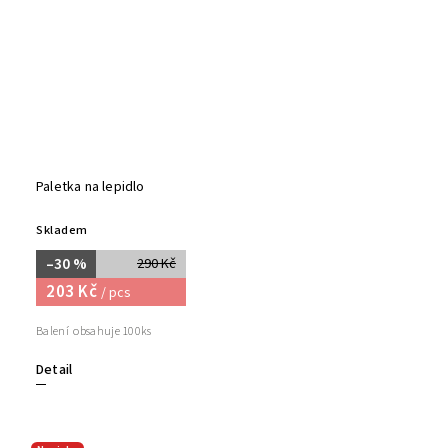
Paletka na lepidlo
Skladem
–30 %
290 Kč
203 Kč
/ pcs
Balení obsahuje 100ks
Detail