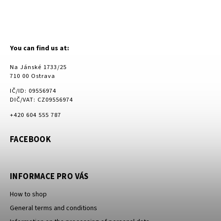
You can find us at:
Na Jánské 1733/25
710 00 Ostrava
IČ/ID: 09556974
DIČ/VAT: CZ09556974
+420 604 555 787
FACEBOOK
INFORMACE PRO VÁS
How to shop
General terms and conditions