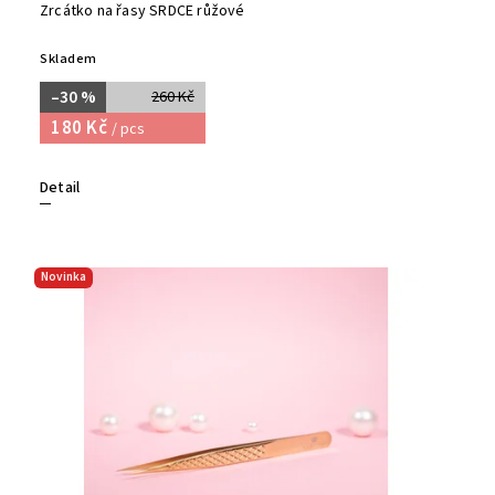
Zrcátko na řasy SRDCE růžové
Skladem
–30 %
260 Kč
180 Kč
/ pcs
Detail
Novinka