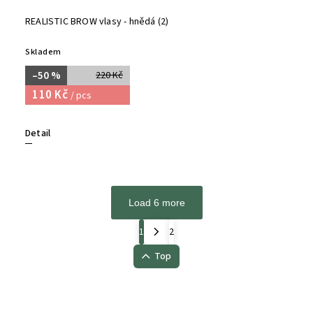
REALISTIC BROW vlasy - hnědá (2)
Skladem
–50 %
220 Kč
110 Kč
/ pcs
Detail
Load 6 more
1
2
Top