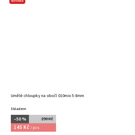
Novinka
Umělé chloupky na obočí 010mix 5-8mm
Skladem
–50 %
290 Kč
145 Kč
/ pcs