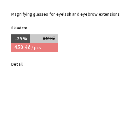
Magnifying glasses for eyelash and eyebrow extensions
Skladem
–29 %
640 Kč
450 Kč
/ pcs
Detail