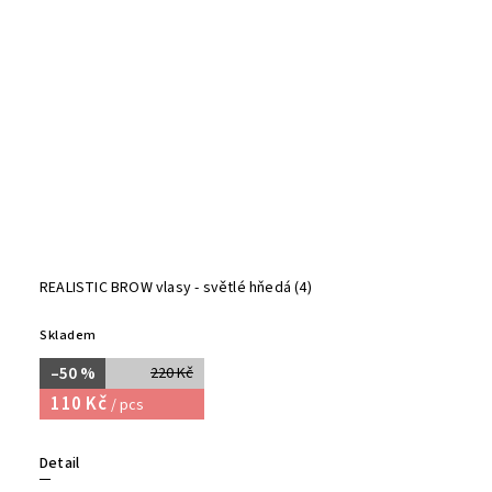
REALISTIC BROW vlasy - světlé hňedá (4)
Skladem
–50 %
220 Kč
110 Kč
/ pcs
Detail