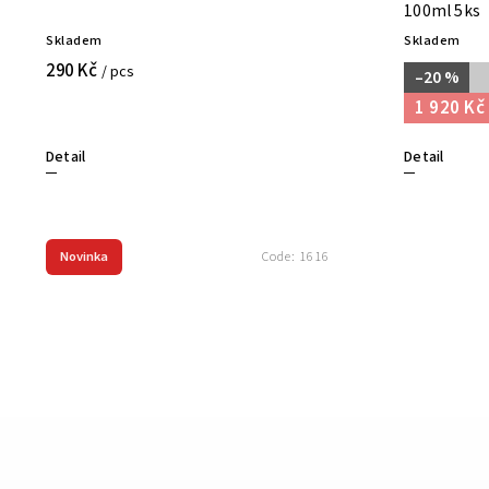
100ml 5ks
Skladem
Skladem
290 Kč
/ pcs
–20 %
1 920 Kč
Detail
Detail
Novinka
Code:
1616