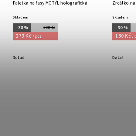
Paletka na řasy MOTÝL holografická
Zrcátko na
Skladem
Skladem
–30 %
–30 %
390 Kč
273 Kč
180 Kč
/ pcs
/ 
Detail
Detail