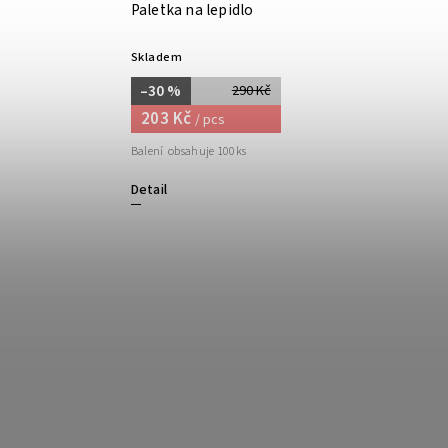
Paletka na lepidlo
Skladem
–30 %
290 Kč
203 Kč
/ pcs
Balení obsahuje 100ks
Detail