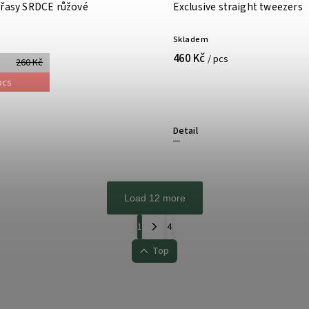
 řasy SRDCE růžové
Exclusive straight tweezers
Skladem
460 Kč
/ pcs
260 Kč
pcs
Detail
Load 12 more
1
4
Top