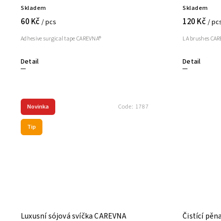
Skladem
Skladem
60 Kč
120 Kč
/ pcs
/ pc
Adhesive surgical tape CAREVNA®
LA brushes CARE
Detail
Detail
Novinka
Code:
1787
Tip
Luxusní sójová svíčka CAREVNA
Čistící pě