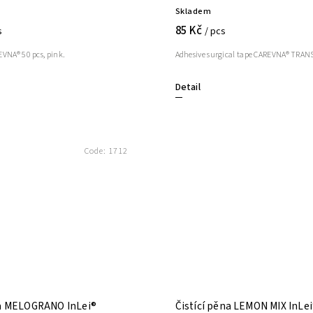
Skladem
85 Kč
s
/ pcs
VNA® 50 pcs, pink.
Adhesive surgical tape CAREVNA® TRA
Detail
Code:
1712
na MELOGRANO InLei®
Čistící pěna LEMON MIX InLe