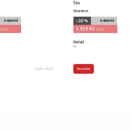
5ks
Skladem
–20 %
2 400 Kč
2 400 Kč
1 920 Kč
/ pcs
/ pcs
Detail
Novinka
Code:
1613