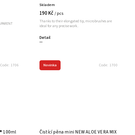
Skladem
190 Kč
/ pcs
Thanks to their elongated tip, microbrushes are
NSPARENT
ideal for any precise work.
Detail
Novinka
Code:
1706
Code:
1700
i® 100ml
Čistící pěna mini NEW ALOE VERA MIX