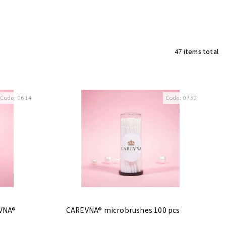
47
items total
Code:
0614
Code:
0739
EVNA®
CAREVNA® microbrushes 100 pcs