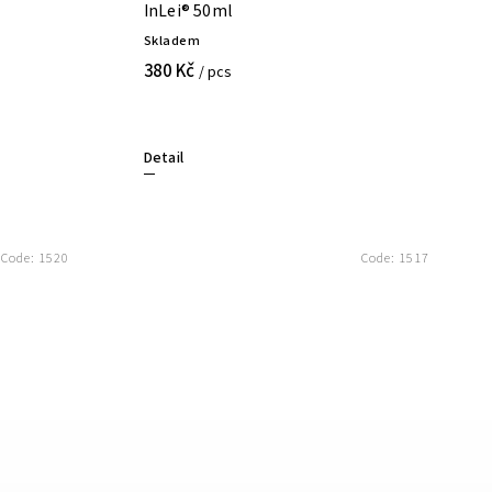
InLei® 50ml
Skladem
380 Kč
/ pcs
Detail
Code:
1520
Code:
1517