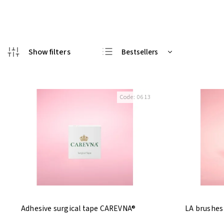
Bestsellers
Least expensive
Most expensive
Code:
0613
Alphabetically
Adhesive surgical tape CAREVNA®
LA brushes