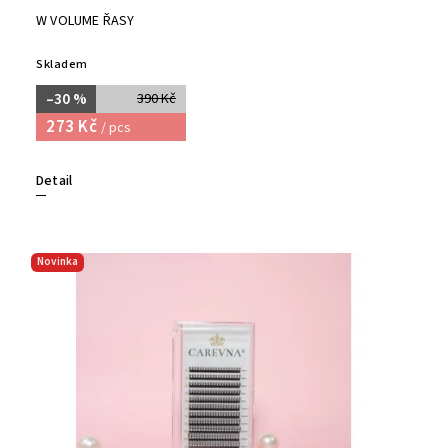
W VOLUME ŘASY
Skladem
–30 %
390 Kč
273 Kč
/ pcs
Detail
Novinka