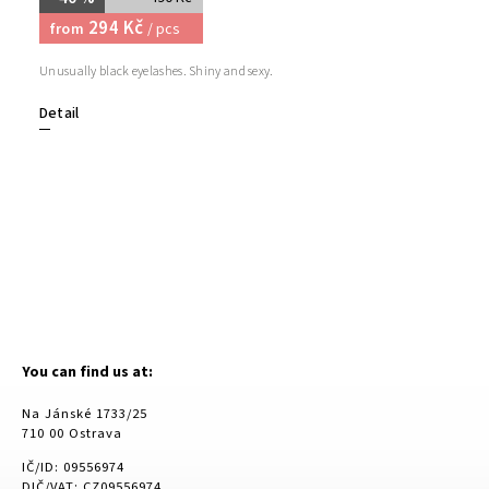
294 Kč
from
/ pcs
Unusually black eyelashes. Shiny and sexy.
Detail
You can find us at:
Na Jánské 1733/25
710 00 Ostrava
IČ/ID: 09556974
DIČ/VAT: CZ09556974