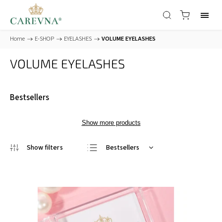
Home
/
E-SHOP
/
EYELASHES
/
VOLUME EYELASHES
VOLUME EYELASHES
Bestsellers
Show more products
Bestsellers
Least expensive
Most expensive
Alphabetically