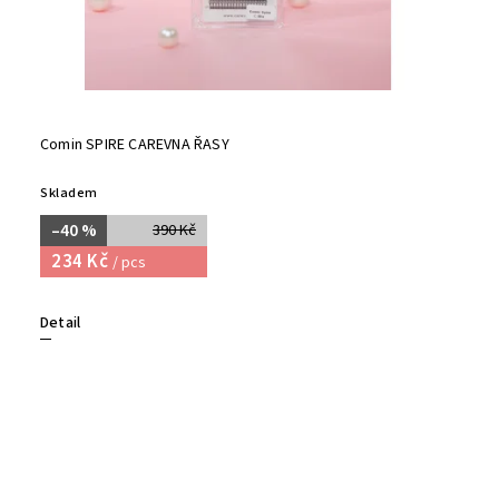
Comin SPIRE CAREVNA ŘASY
Skladem
–40 %
390 Kč
234 Kč
/ pcs
Detail