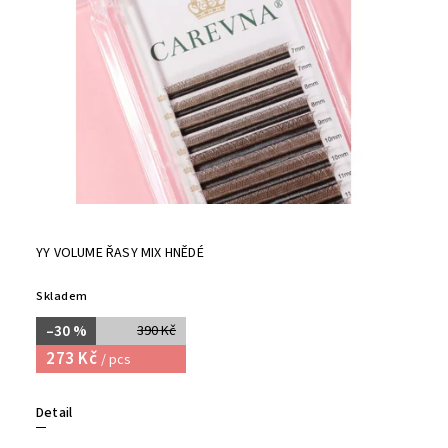
YY VOLUME ŘASY MIX HNĚDÉ
Skladem
–30 %
390 Kč
273 Kč
/ pcs
Detail