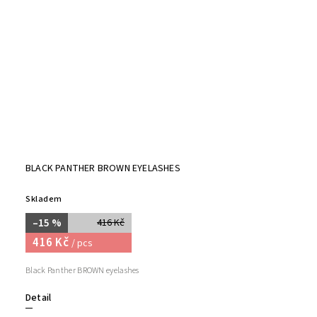
BLACK PANTHER BROWN EYELASHES
Skladem
–15 %
416 Kč
416 Kč
/ pcs
Black Panther BROWN eyelashes
Detail