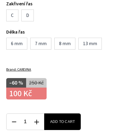
Zakřivení řas
C
D
Délka řas
6 mm
7 mm
8 mm
13 mm
Brand:
CAREVNA
–60 %
250 Kč
100 Kč
ADD TO CART