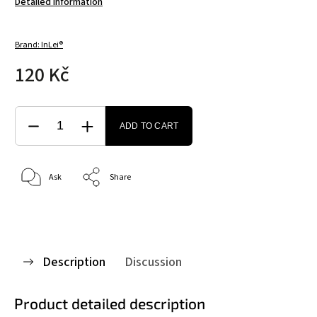
Detailed information
Brand:
InLei®
120 Kč
ADD TO CART
Ask
Share
Description
Discussion
Product detailed description