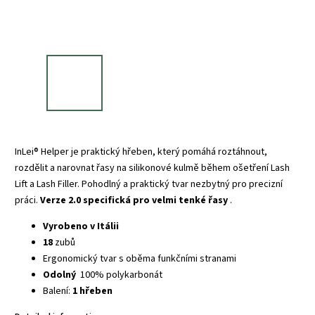
InLei® Helper je praktický hřeben, který pomáhá roztáhnout,
rozdělit a narovnat řasy na silikonové kulmě během ošetření Lash
Lift a Lash Filler.
Pohodlný a praktický tvar nezbytný pro precizní
práci.
Verze 2.0 specifická pro velmi tenké řasy
.
Vyrobeno v Itálii
18
zubů
Ergonomický tvar s oběma funkčními stranami
Odolný
100% polykarbonát
Balení:
1 hřeben