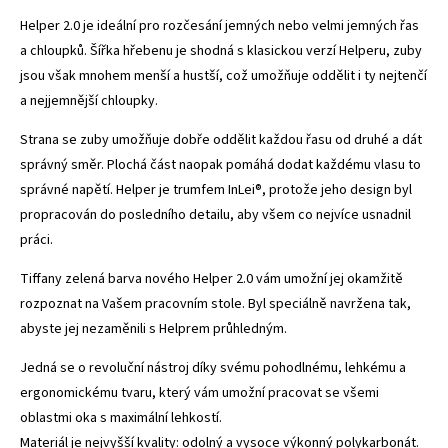
Helper 2.0 je ideální pro rozčesání jemných nebo velmi jemných řas
a chloupků. Šířka hřebenu je shodná s klasickou verzí Helperu, zuby
jsou však mnohem menší a hustší, což umožňuje oddělit i ty nejtenčí
a nejjemnější chloupky.
Strana se zuby umožňuje dobře oddělit každou řasu od druhé a dát
správný směr. Plochá část naopak pomáhá dodat každému vlasu to
správné napětí. Helper je trumfem InLei®, protože jeho design byl
propracován do posledního detailu, aby všem co nejvíce usnadnil
práci.
Tiffany zelená barva nového Helper 2.0 vám umožní jej okamžitě
rozpoznat na Vašem pracovním stole. Byl speciálně navržena tak,
abyste jej nezaměnili s Helprem průhledným.
Jedná se o revoluční nástroj díky svému pohodlnému, lehkému a
ergonomickému tvaru, který vám umožní pracovat se všemi
oblastmi oka s maximální lehkostí.
Materiál je nejvyšší kvality: odolný a vysoce výkonný polykarbonát.